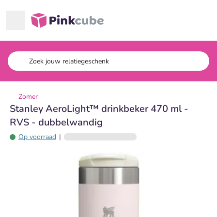
Ga naar hoofdinhoud
Pinkcube
Zomer
Stanley AeroLight™ drinkbeker 470 ml -
RVS - dubbelwandig
Op voorraad
|