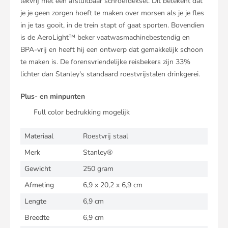
lekvrij met een afsluitbaar schroefdeksel. Dit betekent dat
je je geen zorgen hoeft te maken over morsen als je je fles
in je tas gooit, in de trein stapt of gaat sporten. Bovendien
is de AeroLight™ beker vaatwasmachinebestendig en
BPA-vrij en heeft hij een ontwerp dat gemakkelijk schoon
te maken is. De forensvriendelijke reisbekers zijn 33%
lichter dan Stanley's standaard roestvrijstalen drinkgerei.
Plus- en minpunten
Full color bedrukking mogelijk
Materiaal
Roestvrij staal
Merk
Stanley®
Gewicht
250 gram
Afmeting
6,9 x 20,2 x 6,9 cm
Lengte
6,9 cm
Breedte
6,9 cm