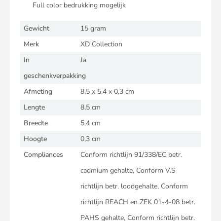
Full color bedrukking mogelijk
Gewicht
15 gram
Merk
XD Collection
In
Ja
geschenkverpakking
Afmeting
8,5 x 5,4 x 0,3 cm
Lengte
8,5 cm
Breedte
5,4 cm
Hoogte
0,3 cm
Compliances
Conform richtlijn 91/338/EC betr.
cadmium gehalte, Conform V.S
richtlijn betr. loodgehalte, Conform
richtlijn REACH en ZEK 01-4-08 betr.
PAHS gehalte, Conform richtlijn betr.