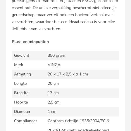
precisie gemaakt van roestvrij staal en FSC® gecertificeerd
essenhout. De unieke verpakking beschermt niet alleen je
gereedschap, maar vertelt ook een boeiend verhaal over
zeevruchten, waardoor het een ideaal cadeau is voor elke
liefhebber van zeevruchten.
Plus- en minpunten
Gewicht
350 gram
Merk
VINGA
Afmeting
20 x 17 x 2,5 x ø 1 cm
Lengte
20 cm
Breedte
17 cm
Hoogte
2,5 cm
Diameter
1 cm
Compliances
Conform richtlijn 1935/2004/EC &
2020/1245 betr. voedselveiligheid,