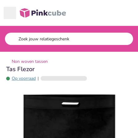
Ga naar hoofdinhoud
Pinkcube
Non woven tassen
Tas Flezor
Op voorraad
|