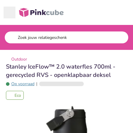
Ga naar hoofdinhoud
Pinkcube
Outdoor
Stanley IceFlow™ 2.0 waterfles 700ml -
gerecycled RVS - openklapbaar deksel
Op voorraad
|
Eco