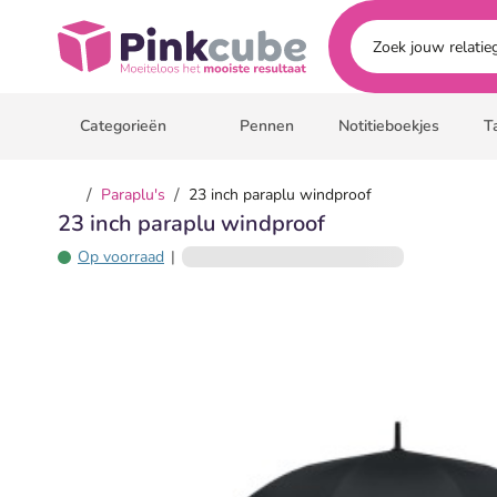
Ga naar hoofdinhoud
Pinkcube
Categorieën
Pennen
Notitieboekjes
T
/
/
Paraplu's
23 inch paraplu windproof
23 inch paraplu windproof
Op voorraad
|