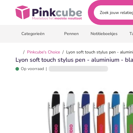
Ga naar hoofdinhoud
Pinkcube
Categorieën
Pennen
Notitieboekjes
T
/
/
Pinkcube's Choice
Lyon soft touch stylus pen - alumi
Lyon soft touch stylus pen - aluminium - b
Op voorraad
|