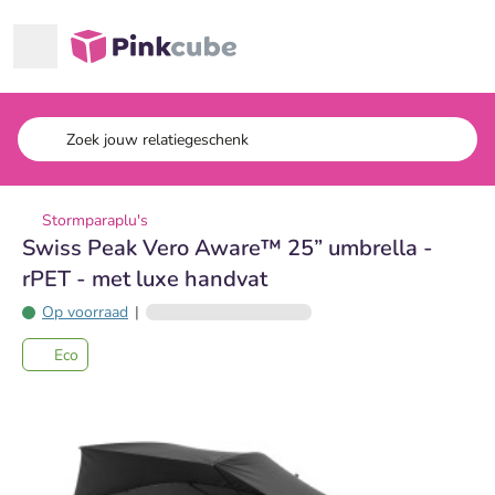
Ga naar hoofdinhoud
Pinkcube
Stormparaplu's
Swiss Peak Vero Aware™ 25” umbrella -
rPET - met luxe handvat
Op voorraad
|
Eco