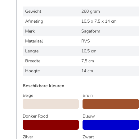
Gewicht
260 gram
Afmeting
10,5 x 7,5 x 14 cm
Merk
Sagaform
Materiaal
RVS
Lengte
10,5 cm
Breedte
7,5 cm
Hoogte
14 cm
Beschikbare kleuren
Beige
Bruin
Donker Rood
Blauw
Zilver
Zwart