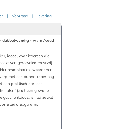
ven
|
Voorraad
|
Levering
- dubbelwandig - warm/koud
er, ideaal voor iedereen die
aakt van gerecycled roestvrij
e kleurcombinaties, waaronder
werp met een dunne koperlaag
et een praktisch oor, een
het alsof je uit een gewone
le geschenkdoos, is Ted zowel
oor Studio Sagaform.