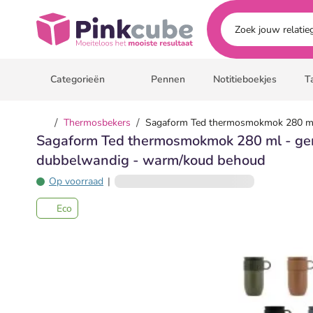
Ga naar hoofdinhoud
Pinkcube
Categorieën
Pennen
Notitieboekjes
T
/
/
Thermosbekers
Sagaform Ted thermosmokmok 280 ml
Sagaform Ted thermosmokmok 280 ml - ger
dubbelwandig - warm/koud behoud
Op voorraad
|
Eco