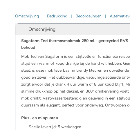
Omschrijving
|
Bedrukking
|
Beoordelingen
|
Alternatie
Omschrijving
Sagaform Ted thermosmokmok 280 ml - gerecycled RVS 
behoud
Mok Ted van Sagaform is een stijlvolle en functionele reisbek
altijd een warm of koud drankje bij de hand wil hebben. Gem
staal, is deze mok leverbaar in trendy kleuren en opvallend
goud en zilver. Het dubbelwandige, vacuümgeïsoleerde ont
zorgt ervoor dat je drank 4 uur warm of 8 uur koud blijft. M
slimme drukknop op het deksel, en 360° drinkervaring voelt 
mok drinkt. Vaatwasserbestendig en geleverd in een stijlvol
duurzaam als elegant, perfect voor onderweg. Ontworpen d
Plus- en minpunten
Snelle levertijd:
5
werkdagen