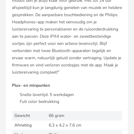
modus ben je altijd klaar voor gebruik. Met tot 24 uur
afspeeltijd kun je langdurig genieten van muziek en heldere
gesprekken. De aanpasbare touchbediening en de Philips
Headphones-app maken het eenvoudig om je
luisterervaring te personaliseren en de ruisonderdrukking
aan te passen. Deze IPX4 water- en zweetbestendige
oortjes zijn perfect voor een actieve levensstijl. Blijf
verbonden met twee Bluetooth-apparaten tegelijk en
ervaar warm, natuurlijk geluid zonder vertraging. Update je
firmware en vind verloren oordopjes met de app. Maak je
luisterervaring compleet!"
Plus- en minpunten
Snelle levertijd:
5
werkdagen
Full color bedrukking
Gewicht
66 gram
Afmeting
6,3 x 4,2 x 7,6 cm