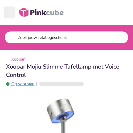
Ga naar hoofdinhoud
Pinkcube
Xoopar
Xoopar Mojiu Slimme Tafellamp met Voice
Control
Op voorraad
|