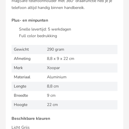
MagSafe-telefoonhouder met 360° draaifunctie heb je je
telefoon altijd handig binnen handbereik.
Plus- en minpunten
Snelle levertijd:
5
werkdagen
Full color bedrukking
Gewicht
290 gram
Afmeting
8,8 x 9 x 22 cm
Merk
Xoopar
Materiaal
Aluminium
Lengte
8,8 cm
Breedte
9 cm
Hoogte
22 cm
Beschikbare kleuren
Licht Grijs