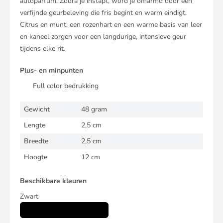
autoparfum. Zodra je instapt, word je omarmd door een
verfijnde geurbeleving die fris begint en warm eindigt.
Citrus en munt, een rozenhart en een warme basis van leer
en kaneel zorgen voor een langdurige, intensieve geur
tijdens elke rit.
Plus- en minpunten
Full color bedrukking
Gewicht
48 gram
Lengte
2,5 cm
Breedte
2,5 cm
Hoogte
12 cm
Beschikbare kleuren
Zwart