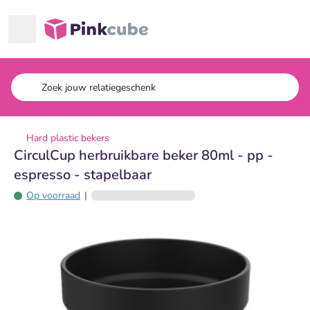
Ga naar hoofdinhoud
Pinkcube
Hard plastic bekers
CirculCup herbruikbare beker 80ml - pp -
espresso - stapelbaar
Op voorraad
|