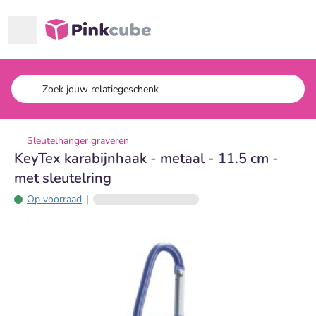
Ga naar hoofdinhoud
Pinkcube
Sleutelhanger graveren
KeyTex karabijnhaak - metaal - 11.5 cm -
met sleutelring
Op voorraad
|