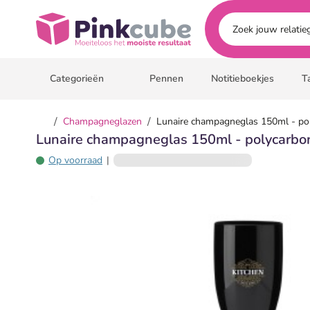
Ga naar hoofdinhoud
Pinkcube
Categorieën
Pennen
Notitieboekjes
T
/
/
Champagneglazen
Lunaire champagneglas 150ml - po
Lunaire champagneglas 150ml - polycarbo
Op voorraad
|