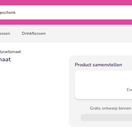
assen
Drinkflessen
lycarbonaat
naat
Product samenstellen
Ev
Gratis ontwerp binnen