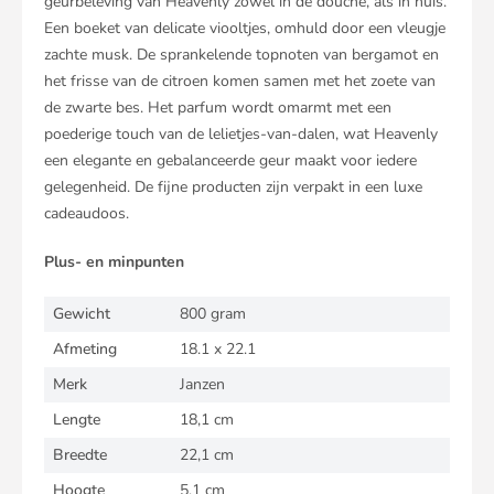
geurbeleving van Heavenly zowel in de douche, als in huis.
Een boeket van delicate viooltjes, omhuld door een vleugje
zachte musk. De sprankelende topnoten van bergamot en
het frisse van de citroen komen samen met het zoete van
de zwarte bes. Het parfum wordt omarmt met een
poederige touch van de lelietjes-van-dalen, wat Heavenly
een elegante en gebalanceerde geur maakt voor iedere
gelegenheid. De fijne producten zijn verpakt in een luxe
cadeaudoos.
Plus- en minpunten
Gewicht
800 gram
Afmeting
18.1 x 22.1
Merk
Janzen
Lengte
18,1 cm
Breedte
22,1 cm
Hoogte
5,1 cm