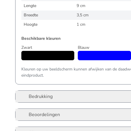
Lengte
9 cm
Breedte
3,5 cm
Hoogte
1 cm
Beschikbare kleuren
Zwart
Blauw
Kleuren op uw beeldscherm kunnen afwijken van de daadwer
eindproduct.
Bedrukking
Beoordelingen