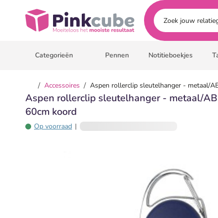
Ga naar hoofdinhoud
Pinkcube
Categorieën
Pennen
Notitieboekjes
T
/
/
Accessoires
Aspen rollerclip sleutelhanger - metaal/A
Aspen rollerclip sleutelhanger - metaal/AB
60cm koord
Op voorraad
|