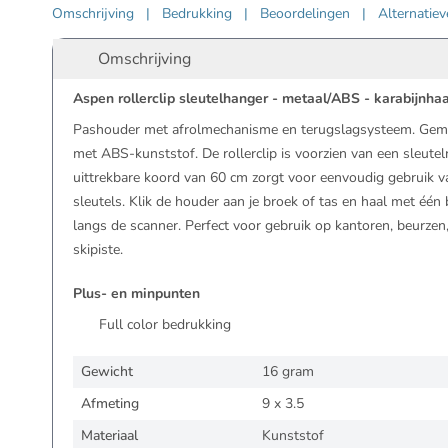
Omschrijving
|
Bedrukking
|
Beoordelingen
|
Alternatie
Omschrijving
Aspen rollerclip sleutelhanger - metaal/ABS - karabijnha
Pashouder met afrolmechanisme en terugslagsysteem. Gema
met ABS-kunststof. De rollerclip is voorzien van een sleutel
uittrekbare koord van 60 cm zorgt voor eenvoudig gebruik 
sleutels. Klik de houder aan je broek of tas en haal met éé
langs de scanner. Perfect voor gebruik op kantoren, beurzen
skipiste.
Plus- en minpunten
Full color bedrukking
Gewicht
16 gram
Afmeting
9 x 3.5
Materiaal
Kunststof