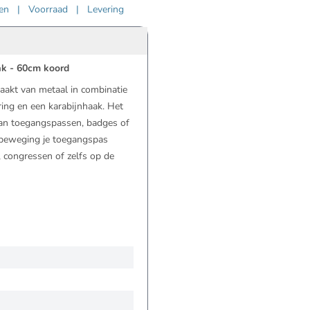
ven
|
Voorraad
|
Levering
ak - 60cm koord
akt van metaal in combinatie
ring en een karabijnhaak. Het
van toegangspassen, badges of
n beweging je toegangspas
, congressen of zelfs op de