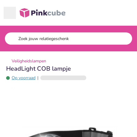
Ga naar hoofdinhoud
Pinkcube
Veiligheidslampen
HeadLight COB lampje
Op voorraad
|