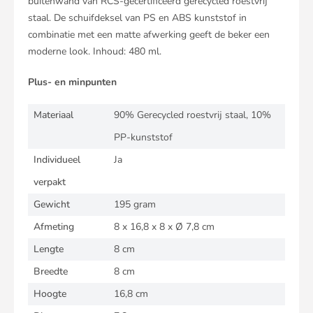
buitenwand van RCS-gecertificeerd gerecycled roestvrij
staal. De schuifdeksel van PS en ABS kunststof in
combinatie met een matte afwerking geeft de beker een
moderne look. Inhoud: 480 ml.
Plus- en minpunten
Materiaal
90% Gerecycled roestvrij staal, 10%
PP-kunststof
Individueel
Ja
verpakt
Gewicht
195 gram
Afmeting
8 x 16,8 x 8 x Ø 7,8 cm
Lengte
8 cm
Breedte
8 cm
Hoogte
16,8 cm