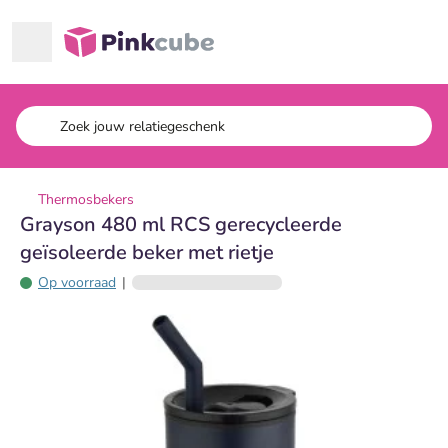
Ga naar hoofdinhoud
Pinkcube
Thermosbekers
Grayson 480 ml RCS gerecycleerde
geïsoleerde beker met rietje
Op voorraad
|