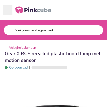
Ga naar hoofdinhoud
Pinkcube
Veiligheidslampen
Gear X RCS recycled plastic hoofd lamp met
motion sensor
Op voorraad
|