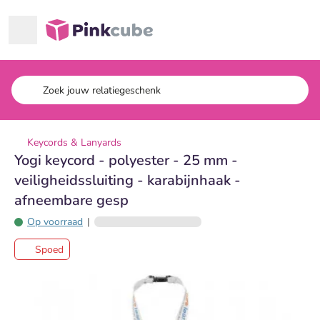
Ga naar hoofdinhoud
Pinkcube
Keycords & Lanyards
Yogi keycord - polyester - 25 mm -
veiligheidssluiting - karabijnhaak -
afneembare gesp
Op voorraad
|
Spoed