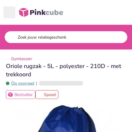
Ga naar hoofdinhoud
Pinkcube
Gymtassen
Oriole rugzak - 5L - polyester - 210D - met
trekkoord
Op voorraad
|
Bestseller
Spoed