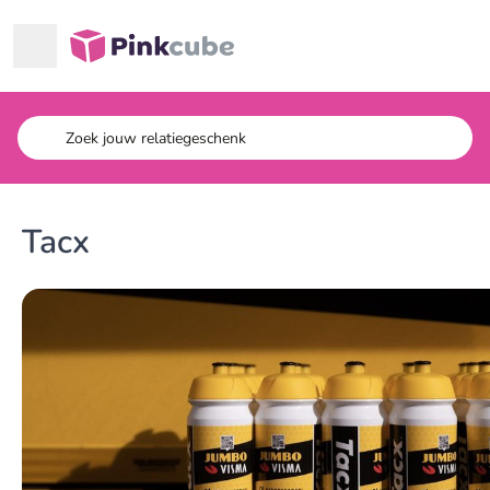
Ga naar hoofdinhoud
Pinkcube
Tacx