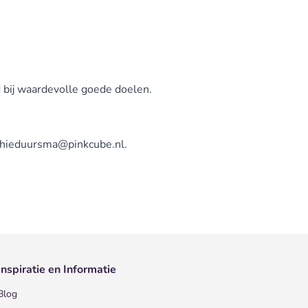
 bij waardevolle goede doelen.
hieduursma@pin
kcube.nl
.
Inspiratie en Informatie
Blog