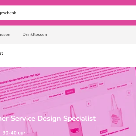
assen
Drinkflessen
st
er Service Design Specialist
30-40 uur