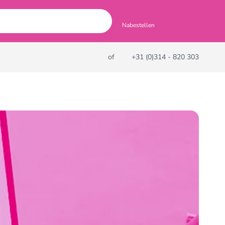
Nabestellen
of
+31 (0)314 - 820 303