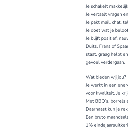
Je schakelt makkelij
Je vertaalt vragen e
Je pakt mail, chat, 
Je doet wat je beloof
Je blijft positief, n
Duits, Frans of Spaa
staat, graag helpt e
gevoel verdergaan.
Wat bieden wij jou?
Je werkt in een ene
voor kwaliteit. Je kr
Met BBQ’s, borrels e
Daarnaast kun je re
Een bruto maandsala
1% eindejaarsuitker