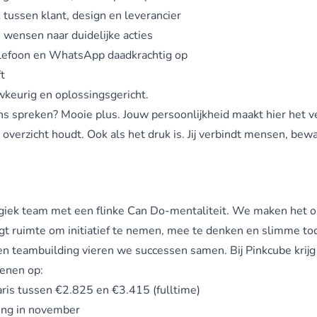
k tussen klant, design en leverancier
n wensen naar duidelijke acties
telefoon en WhatsApp daadkrachtig op
t
auwkeurig en oplossingsgericht.
ns spreken? Mooie plus. Jouw persoonlijkheid maakt hier het 
n overzicht houdt. Ook als het druk is. Jij verbindt mensen, be
rgiek team met een flinke Can Do-mentaliteit. We maken het on
ijgt ruimte om initiatief te nemen, mee te denken en slimme too
n teambuilding vieren we successen samen. Bij Pinkcube krijg 
kenen op:
ris tussen €2.825 en €3.415 (fulltime)
ing in november