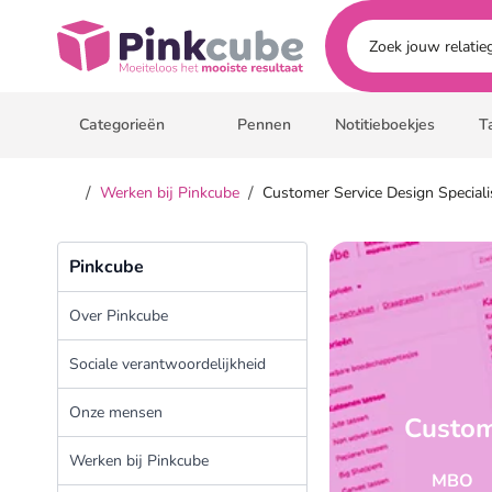
Ga naar hoofdinhoud
Pinkcube
Categorieën
Pennen
Notitieboekjes
T
/
/
Werken bij Pinkcube
Customer Service Design Speciali
Pinkcube
Over Pinkcube
Sociale verantwoordelijkheid
Onze mensen
Custom
Werken bij Pinkcube
MBO