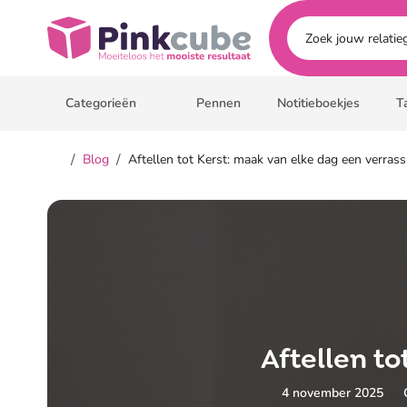
Ga naar hoofdinhoud
Pinkcube
Categorieën
Pennen
Notitieboekjes
T
/
/
Blog
Aftellen tot Kerst: maak van elke dag een verrass
Aftellen t
4 november 2025