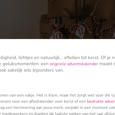
eid, lichtjes en natuurlijk… aftellen tot kerst. Of je n
ne geluksmomenten: een
maakt d
originele adventskalender
ok zakelijk iets bijzonders van.
openen van een vakje. Het is klein, maar het zorgt wel voor die 
iezen voor een aftelkalender voor kerst of een
bedrukte adve
ag een herinnering aan jouw merk, verpakt in een moment van
medewerkers en klanten de laatste weken van het jaar afslui