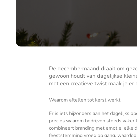
De decembermaand draait om gezelligh
gewoon houdt van dagelijkse klei
met een creatieve twist maak je er o
Waarom aftellen tot kerst werkt
Er is iets bijzonders aan het dagelijks 
precies waarom bedrijven steeds vaker k
combineert branding met emotie: elke d
feeststemming vroeg op gang, waardoor 