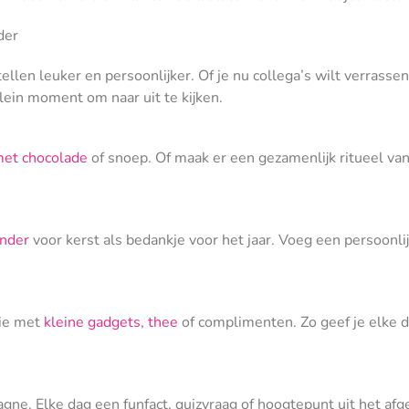
der
llen leuker en persoonlijker. Of je nu collega’s wilt verrasse
lein moment om naar uit te kijken.
met chocolade
of snoep. Of maak er een gezamenlijk ritueel van
ender
voor kerst als bedankje voor het jaar. Voeg een persoonli
die met
kleine gadgets
,
thee
of complimenten. Zo geef je elke d
gne. Elke dag een funfact, quizvraag of hoogtepunt uit het af