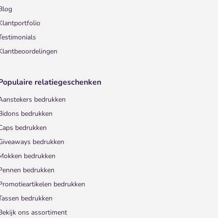
Blog
Klantportfolio
Testimonials
Klantbeoordelingen
Populaire relatiegeschenken
Aanstekers bedrukken
Bidons bedrukken
Caps bedrukken
Giveaways bedrukken
Mokken bedrukken
Pennen bedrukken
Promotieartikelen bedrukken
Tassen bedrukken
Bekijk ons assortiment