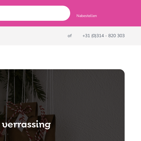
Nabestellen
of
+31 (0)314 - 820 303
 verrassing