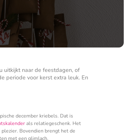
u uitkijkt naar de feestdagen, of
e periode voor kerst extra leuk. En
typische december kriebels. Dat is
ntskalender
als relatiegeschenk. Het
 plezier. Bovendien brengt het de
ten met een glimlach.