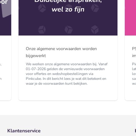
Onze algemene voorwaarden worden
P
bijgewerkt
i
,
We werken onze algemene voorwaarden bij. Vanaf
Pi
01-07-2026 gelden de vernieuwde voorwaarden
la
voor offertes en webshopbestellingen via
lo
n
Pinkcube. In dit bericht lees je wat dit betekent en
sa
waar je de voorwaarden kunt bekijken.
wa
Klantenservice