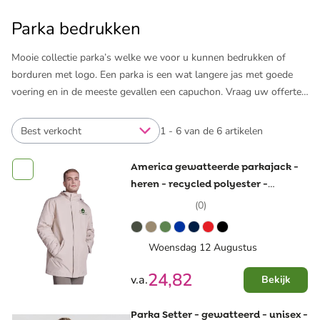
Parka bedrukken
Mooie collectie parka’s welke we voor u kunnen bedrukken of
borduren met logo. Een parka is een wat langere jas met goede
voering en in de meeste gevallen een capuchon. Vraag uw offerte
aan en ontvang direct een gratis en vrijblijvend digitaal ontwerp
van uw parka met logo. Houd uw relaties en personeel warm met
Best verkocht
1 - 6 van de 6 artikelen
een parka met logo opdruk!
America gewatteerde parkajack -
heren - recycled polyester -
400g/m2 - waterdicht
(0)
Woensdag 12 Augustus
24,82
v.a.
Bekijk
Parka Setter - gewatteerd - unisex -