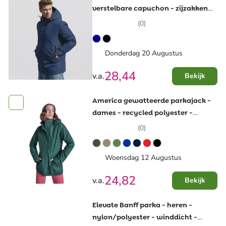
verstelbare capuchon - zijzakken
met rits
(0)
Donderdag 20 Augustus
28,44
v.a.
Bekijk
America gewatteerde parkajack -
dames - recycled polyester -
400g/m2 - waterdicht
(0)
Woensdag 12 Augustus
24,82
v.a.
Bekijk
Elevate Banff parka - heren -
nylon/polyester - winddicht -