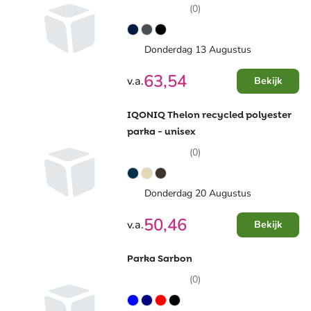
waterafstotend
(0)
Donderdag 13 Augustus
63,54
v.a.
Bekijk
IQONIQ Thelon recycled polyester
parka - unisex
(0)
Donderdag 20 Augustus
50,46
v.a.
Bekijk
Parka Sarbon
(0)