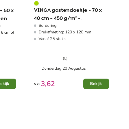
VINGA gastendoekje - 70 x
- 50 x
40 cm - 450 g/m² -
oen
Borduring
g
katoen/tencel
Drukafmeting: 120 x 120 mm
 6 cm of
Vanaf 25 stuks
(0)
Donderdag 20 Augustus
3,62
v.a.
ekijk
Bekijk