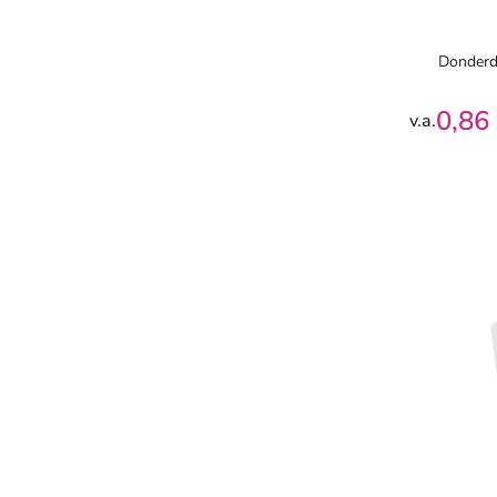
Donderd
0,86
v.a.