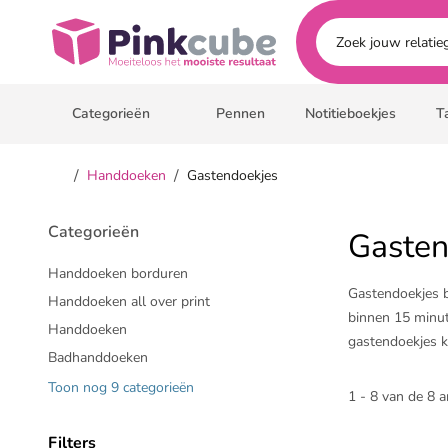
Ga naar hoofdinhoud
Pinkcube
Categorieën
Pennen
Notitieboekjes
T
/
/
Handdoeken
Gastendoekjes
Categorieën
Gasten
Handdoeken borduren
Gastendoekjes be
Handdoeken all over print
binnen 15 minut
Handdoeken
gastendoekjes ko
Badhanddoeken
geborduurde of b
Toon nog 9 categorieën
gastendoekjes. W
1 - 8 van de 8 a
Neem ook eens e
Filters