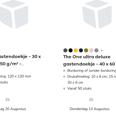
+
stendoekje - 30 x
The One ultra deluxe
450 g/m² -
gastendoekje - 40 x 60
tencel
Borduring of zonder bordurin
675 gr/m² - katoen
ting: 120 x 120 mm
Drukafmeting: 10 x 6 cm, 15 x
stuks
20 x 6 cm
Vanaf 50 stuks
(0)
(0)
ag 20 Augustus
Donderdag 13 Augustus