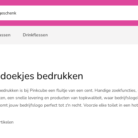
assen
Drinkflessen
doekjes bedrukken
drukken is bij Pinkcube een fluitje van een cent. Handige zoekfuncties, 
en, een snelle levering en producten van topkwaliteit, waar bedrijfslog
mt jouw bedrijfslogo perfect tot z'n recht. Voorzie elke toilet in een 
edrukte full colour logo en et voilà; zo is meteen jouw huisstijl overal
il je een luxere uitstraling? Kies dan voor onze premium kwaliteit.
rtikelen
en kijkje tussen onze
hotel handdoeken
,
hamamdoeken
of
strandlakens