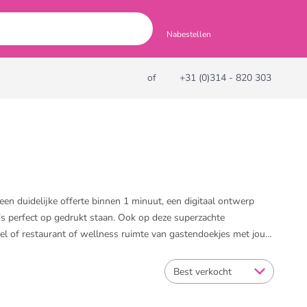
Nabestellen
of
+31 (0)314 - 820 303
een duidelijke offerte binnen 1 minuut, een digitaal ontwerp
o’s perfect op gedrukt staan. Ook op deze superzachte
hotel of restaurant of wellness ruimte van gastendoekjes met jouw
 zichtbaar. In ons assortiment vind je bovendien budget
Best verkocht
.