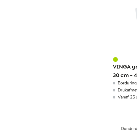
VINGA ga
30 cm - 
Borduring
katoen/
Drukafme
Vanaf 25 
Donderd