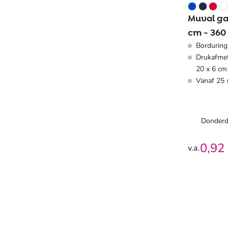
Muval ga
cm - 360
Borduring
Drukafmet
20 x 6 cm
Vanaf 25 
Donderd
0,92
v.a.