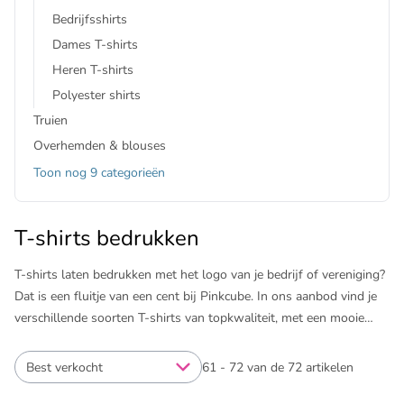
Bedrijfsshirts
Dames T-shirts
Heren T-shirts
Polyester shirts
Truien
Overhemden & blouses
Toon nog 9 categorieën
T-shirts bedrukken
T-shirts laten bedrukken met het logo van je bedrijf of vereniging?
Dat is een fluitje van een cent bij Pinkcube. In ons aanbod vind je
verschillende soorten T-shirts van topkwaliteit, met een mooie
pasvorm en van goede materialen. De bedrukte T-shirts zijn ideaal
om in te zetten als bedrijfskleding, werkkleding of
Best verkocht
61 - 72 van de 72 artikelen
promotiekleding. Goedkope T-shirts bedrukken of meer premium