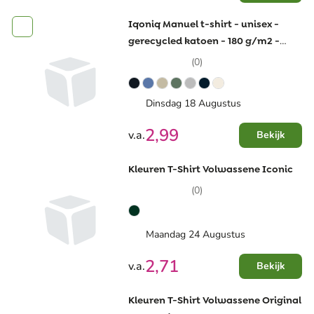
Iqoniq Manuel t-shirt - unisex -
gerecycled katoen - 180 g/m2 -
regular fit - ongeverfd
(0)
Dinsdag 18 Augustus
2,99
v.a.
Bekijk
Kleuren T-Shirt Volwassene Iconic
(0)
Maandag 24 Augustus
2,71
v.a.
Bekijk
Kleuren T-Shirt Volwassene Original