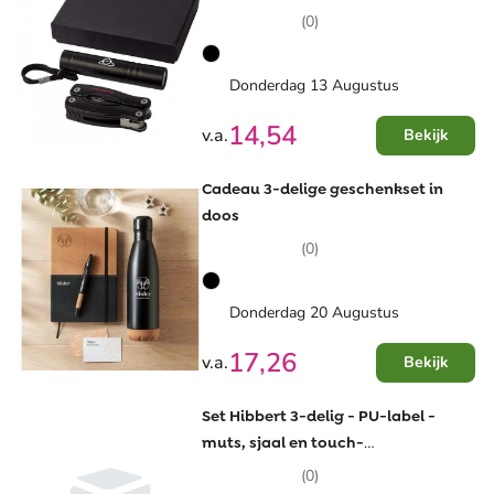
geschenksverpakking
(0)
Donderdag 13 Augustus
14,54
v.a.
Bekijk
Cadeau 3-delige geschenkset in
doos
(0)
Donderdag 20 Augustus
17,26
v.a.
Bekijk
Set Hibbert 3-delig - PU-label -
muts, sjaal en touch-
handschoenen - zwarte doos
(0)