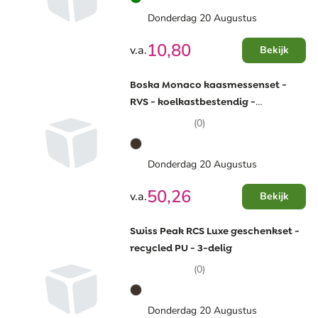
Donderdag 20 Augustus
10,80
v.a.
Bekijk
Boska Monaco kaasmessenset -
RVS - koelkastbestendig -
geschenkverpakking
(0)
Donderdag 20 Augustus
50,26
v.a.
Bekijk
Swiss Peak RCS Luxe geschenkset -
recycled PU - 3-delig
(0)
Donderdag 20 Augustus