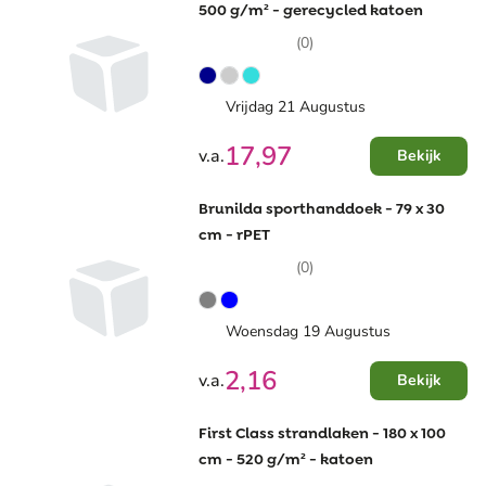
500 g/m² - gerecycled katoen
(0)
Vrijdag 21 Augustus
17,97
v.a.
Bekijk
Brunilda sporthanddoek - 79 x 30
cm - rPET
(0)
Woensdag 19 Augustus
2,16
v.a.
Bekijk
First Class strandlaken - 180 x 100
cm - 520 g/m² - katoen