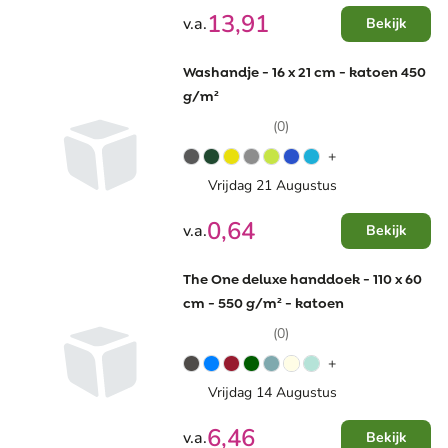
13,91
v.a.
Bekijk
Washandje - 16 x 21 cm - katoen 450
g/m²
(0)
+
Vrijdag 21 Augustus
0,64
v.a.
Bekijk
The One deluxe handdoek - 110 x 60
cm - 550 g/m² - katoen
(0)
+
Vrijdag 14 Augustus
6,46
v.a.
Bekijk