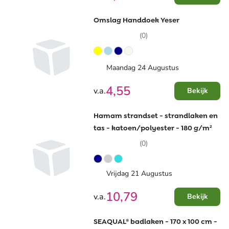
Omslag Handdoek Yeser
(0)
Maandag 24 Augustus
4,55
v.a.
Bekijk
Hamam strandset - strandlaken en
tas - katoen/polyester - 180 g/m²
(0)
Vrijdag 21 Augustus
10,79
v.a.
Bekijk
SEAQUAL® badlaken - 170 x 100 cm -