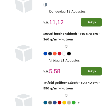
Donderdag 13 Augustus
11,12
v.a.
Bekijk
Muval badhanddoek - 140 x 70 cm -
360 g/m² - katoen
(0)
Vrijdag 21 Augustus
5,58
v.a.
Bekijk
Trifold golfhanddoek - 50 x 40 cm -
550 g/m² - katoen
(0)
+