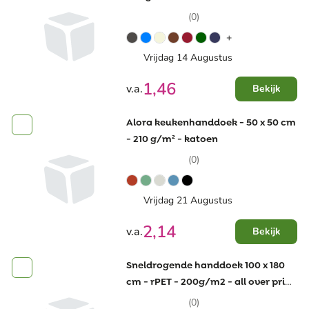
(0)
+
Vrijdag 14 Augustus
1,46
v.a.
Bekijk
Alora keukenhanddoek - 50 x 50 cm
- 210 g/m² - katoen
(0)
Vrijdag 21 Augustus
2,14
v.a.
Bekijk
Sneldrogende handdoek 100 x 180
cm - rPET - 200g/m2 - all over print
enkelzijdig
(0)