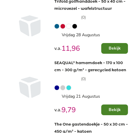
Trifold golfhanddoek - 50 x 40 cm -
microvezel - wafelstructuur
(0)
Vrijdag 28 Augustus
11,96
v.a.
Bekijk
SEAQUAL® hamamdoek - 170 x 100
cm - 300 g/m² - gerecycled katoen
(0)
Vrijdag 21 Augustus
9,79
v.a.
Bekijk
The One gastendoekje - 50 x 30 cm -
450 g/m² - katoen