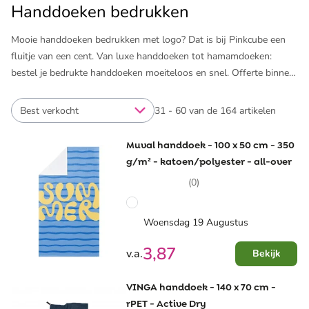
Handdoeken bedrukken
Mooie handdoeken bedrukken met logo? Dat is bij Pinkcube een
fluitje van een cent. Van luxe handdoeken tot hamamdoeken:
bestel je bedrukte handdoeken moeiteloos en snel. Offerte binnen
1 minuut, digitaal ontwerp binnen 1 uur in je mailbox!
Best verkocht
31 - 60 van de 164 artikelen
Muval handdoek - 100 x 50 cm - 350
g/m² - katoen/polyester - all-over
(0)
Woensdag 19 Augustus
3,87
v.a.
Bekijk
VINGA handdoek - 140 x 70 cm -
rPET - Active Dry