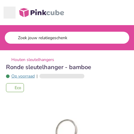
Ga naar hoofdinhoud
Pinkcube
Houten sleutelhangers
Ronde sleutelhanger - bamboe
Op voorraad
|
Eco