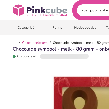
Ga naar hoofdinhoud
Pinkcube
Categorieën
Pennen
Notitieboekjes
T
/
/
Chocoladeletters
Chocolade symbool - melk - 80 gram
Chocolade symbool - melk - 80 gram - onb
Op voorraad
|