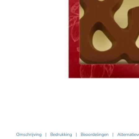
Omschrijving
|
Bedrukking
|
Beoordelingen
|
Alternatie