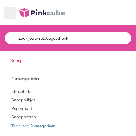
Ga naar hoofdinhoud
Pinkcube
Snoep
Categorieën
Chocolade
Snoepblikjes
Pepermunt
Snoeppotten
Toon nog 9 categorieën