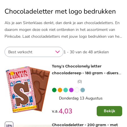
Chocoladeletter met logo bedrukken
Als je aan Sinterklaas denkt, dan denk je aan chocoladeletters. En
daarom mogen deze ook niet ontbreken in het assortiment van
Pinkcube. Laat chocoladeletters met jouw logo bedrukken van het
Belgische merk Barry Callebaut. UTZ Certified of Cocoa Horizons
Certified chocolade die heerlijk wegsmelt in je mond. De
Best verkocht
1 - 30 van de 48 artikelen
chocoladeletters bedrukken wij op de verpakking of op de letter
zelf met een schildje of de volledige letter. Zo zorg je voor een
Tony's Chocolonely letter
extra persoonlijk cadeau voor Sinterklaas. Naar wens ook te
chocoladereep - 180 gram - diverse
versturen door de brievenbus!
smaken - s - onbedrukt
(0)
Bij Pinkcube heb je een hele ruime keuze als het gaat om
chocoladeletters bedrukken. We hebben letters van A tot Z en
Donderdag 13 Augustus
verpakken deze in een luxe vensterdoos. Naast chocoladeletters
4,03
v.a.
Bekijk
bedrukken we nog veel meer leuke lekkernijen. Wat dacht je van
snoepblikjes met logo of koekjes met logo? Ontdek het aanbod en
verras je medewerkers, klanten of relaties op z’n tijd eens met wat
Chocoladeletter - 200 gram - met
15%