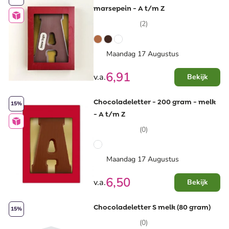
lekkers. Dat zullen ze zeker waarderen!
marsepein - A t/m Z
(2)
Maandag 17 Augustus
6,91
v.a.
Bekijk
Chocoladeletter - 200 gram - melk
15%
- A t/m Z
(0)
Maandag 17 Augustus
6,50
v.a.
Bekijk
Chocoladeletter S melk (80 gram)
15%
(0)