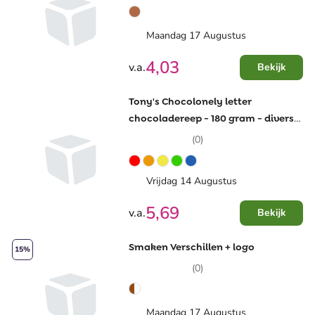
Maandag 17 Augustus
4,03
v.a.
Bekijk
Tony's Chocolonely letter
chocoladereep - 180 gram - diverse
smaken - s - gepersonaliseerde
(0)
wikkel
Vrijdag 14 Augustus
5,69
v.a.
Bekijk
Smaken Verschillen + logo
15%
(0)
Maandag 17 Augustus