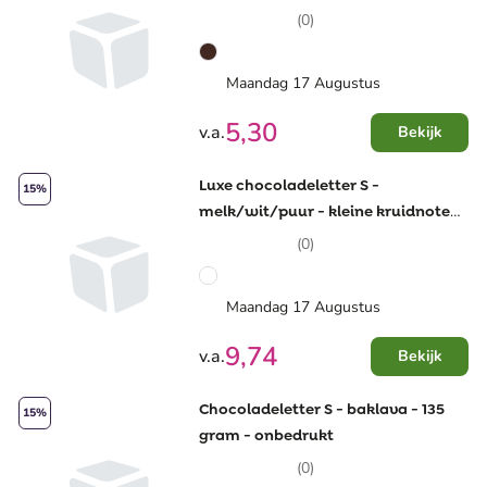
(0)
Maandag 17 Augustus
5,30
v.a.
Bekijk
Luxe chocoladeletter S -
15%
melk/wit/puur - kleine kruidnoten
- 250 gram - onbedrukt
(0)
Maandag 17 Augustus
9,74
v.a.
Bekijk
Chocoladeletter S - baklava - 135
15%
gram - onbedrukt
(0)