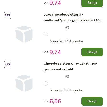
9,74
v.a.
Bekijk
Luxe chocoladeletter S -
15%
melk/wit/puur - goud/rood - 240
gram - in geschenkdoos -
(0)
onbedrukt
Maandag 17 Augustus
9,74
v.a.
Bekijk
Chocoladeletter S - musket - 140
15%
gram - onbedrukt
(0)
Maandag 17 Augustus
6,56
v.a.
Bekijk