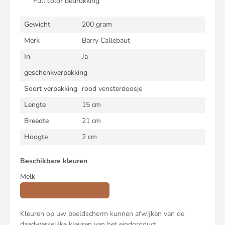
Full color bedrukking
Gewicht
200 gram
Merk
Barry Callebaut
In
Ja
geschenkverpakking
Soort verpakking
rood vensterdoosje
Lengte
15 cm
Breedte
21 cm
Hoogte
2 cm
Beschikbare kleuren
Melk
Kleuren op uw beeldscherm kunnen afwijken van de
daadwerkelijke kleuren van het eindproduct.