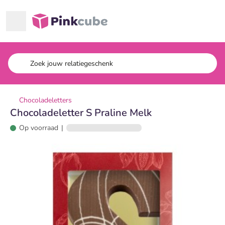
Ga naar hoofdinhoud
Pinkcube
Chocoladeletters
Chocoladeletter S Praline Melk
Op voorraad
|