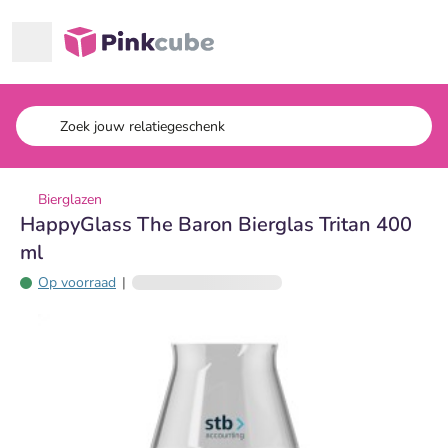
Ga naar hoofdinhoud
Pinkcube
Bierglazen
HappyGlass The Baron Bierglas Tritan 400
ml
Op voorraad
|