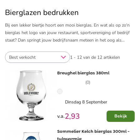
Bierglazen bedrukken
Bij een lekker biertje hoort een mooi bierglas. En wat als op zo'n
bierglas het logo van jouw restaurant, sportvereniging of bedrijf
staat? Dan springt jouw bedrijfsnaam meteen in het oog als
mensen een biertje drinken. En misschien maken ze wel een foto
van het bierglas met logo en komt het vervolgens voorbij op social
Best verkocht
1 - 12 van de 12 artikelen
media. Dat is gratis reclame! Bedrukte bierglazen zijn bovendien
ideaal om te geven als relatiegeschenk of als onderdeel van een
Breughel bierglas 380ml
kerstpakket. Volop mogelijkheden.
(0)
Pinkcube heeft een breed assortiment als het gaat om bierglazen
bedrukken. Kies je favoriete bierglas, laat het bedrukken met jouw
Dinsdag 8 September
logo en je hebt écht een uniek bierglas. Naast bedrukte glazen,
2,93
leveren wij relevante producten zoals een ​
sleutelhanger met
v.a.
Bekijk
opener
of ​
bedrukte bierviltjes
.
Sommelier Kelch bierglas 300ml -
tulpvormig