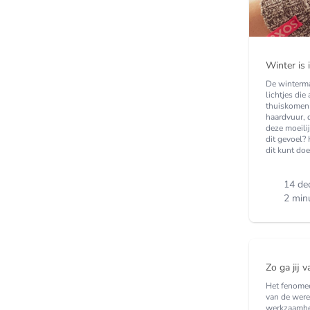
Winter is 
De winterma
lichtjes die
thuiskomen 
haardvuur, 
deze moeilij
dit gevoel? 
dit kunt doe
14 de
2 min
Zo ga jij 
Het fenomee
van de were
werkzaamhe