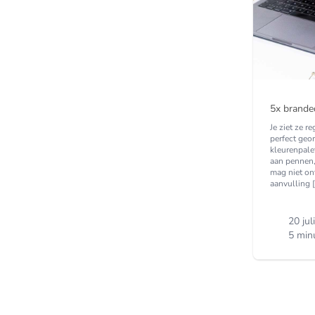
5x brande
Je ziet ze r
perfect geo
kleurenpale
aan pennen,
mag niet ont
aanvulling 
20 jul
5 min