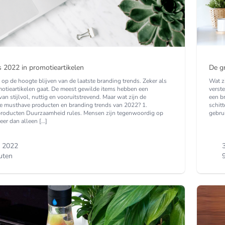
s 2022 in promotieartikelen
De g
jd op de hoogte blijven van de laatste branding trends. Zeker als
Wat z
otieartikelen gaat. De meest gewilde items hebben een
verst
an stijlvol, nuttig en vooruitstrevend. Maar wat zijn de
een b
te musthave producten en branding trends van 2022? 1.
schitt
roducten Duurzaamheid rules. Mensen zijn tegenwoordig op
gebru
eer dan alleen […]
i 2022
uten
9