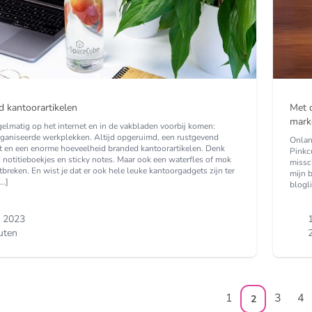
d kantoorartikelen
Met 
mark
egelmatig op het internet en in de vakbladen voorbij komen:
rganiseerde werkplekken. Altijd opgeruimd, een rustgevend
Onlan
t en een enorme hoeveelheid branded kantoorartikelen. Denk
Pinkc
 notitieboekjes en sticky notes. Maar ook een waterfles of mok
missch
breken. En wist je dat er ook hele leuke kantoorgadgets zijn ter
mijn b
[…]
blogl
i 2023
uten
2
1
3
4
2