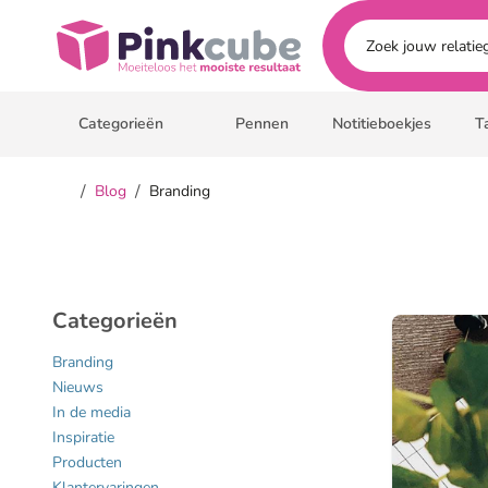
Ga naar hoofdinhoud
Pinkcube
Categorieën
Pennen
Notitieboekjes
T
/
/
Blog
Branding
Categorieën
Branding
Nieuws
In de media
Inspiratie
Producten
Klantervaringen