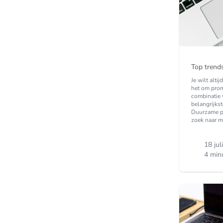
Top trend
Je wilt alti
het om prom
combinatie v
belangrijks
Duurzame p
zoek naar m
18 jul
4 min