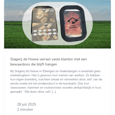
Slagerij de Hoeve verrast vaste klanten met een
bewaardoos die blijft hangen
Bij Slagerij de Hoeve in Eibergen en Haaksbergen is kwaliteit geen
marketingterm. Het is gewoon hun manier van werken. Ze hebben
hun eigen boerderij, slachten lokaal en verwerken alles zelf, van de
eerste snede tot het eindproduct in de toonbank. Ook hun
vleeswaren, hammen en rookworsten worden ambachtelijk in huis
gemaakt. “We doen alles zelf. […]
28 juli 2025
2 minuten