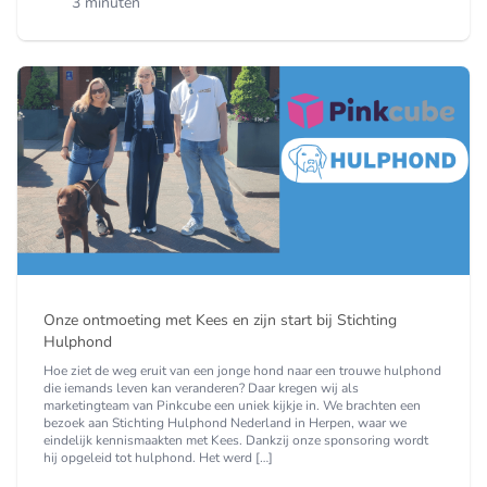
3 minuten
Onze ontmoeting met Kees en zijn start bij Stichting
Hulphond
Hoe ziet de weg eruit van een jonge hond naar een trouwe hulphond
die iemands leven kan veranderen? Daar kregen wij als
marketingteam van Pinkcube een uniek kijkje in. We brachten een
bezoek aan Stichting Hulphond Nederland in Herpen, waar we
eindelijk kennismaakten met Kees. Dankzij onze sponsoring wordt
hij opgeleid tot hulphond. Het werd […]