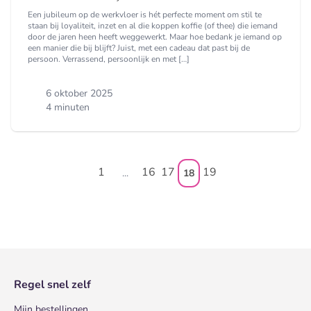
Een jubileum op de werkvloer is hét perfecte moment om stil te
staan bij loyaliteit, inzet en al die koppen koffie (of thee) die iemand
door de jaren heen heeft weggewerkt. Maar hoe bedank je iemand op
een manier die bij blijft? Juist, met een cadeau dat past bij de
persoon. Verrassend, persoonlijk en met […]
6 oktober 2025
4 minuten
1
16
17
19
...
18
Regel snel zelf
Mijn bestellingen