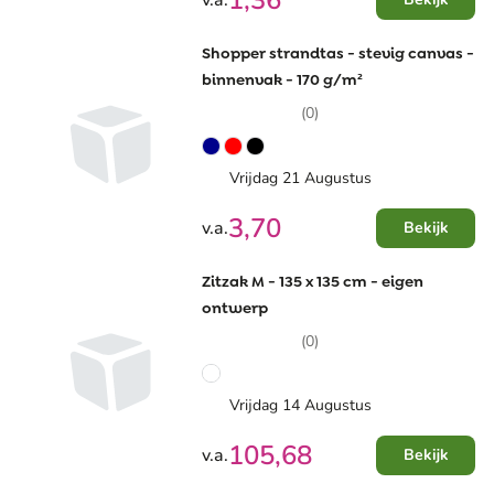
1,36
v.a.
Shopper strandtas - stevig canvas -
binnenvak - 170 g/m²
(0)
Vrijdag 21 Augustus
3,70
v.a.
Bekijk
Zitzak M - 135 x 135 cm - eigen
ontwerp
(0)
Vrijdag 14 Augustus
105,68
v.a.
Bekijk