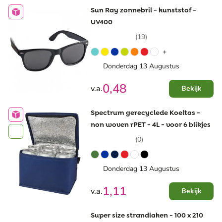
Sun Ray zonnebril - kunststof -
UV400
(19)
+
Donderdag 13 Augustus
0,48
v.a.
Bekijk
Spectrum gerecyclede Koeltas -
non woven rPET - 4L - voor 6 blikjes
(0)
Donderdag 13 Augustus
1,11
v.a.
Bekijk
Super size strandlaken - 100 x 210