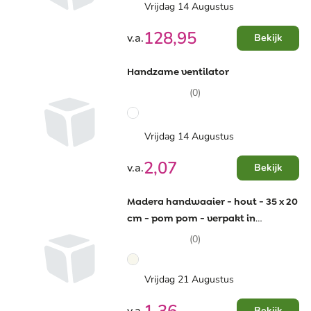
Vrijdag 14 Augustus
128,95
v.a.
Bekijk
Handzame ventilator
(0)
Vrijdag 14 Augustus
2,07
v.a.
Bekijk
Madera handwaaier - hout - 35 x 20
cm - pom pom - verpakt in
individuele doos
(0)
Vrijdag 21 Augustus
Bekijk