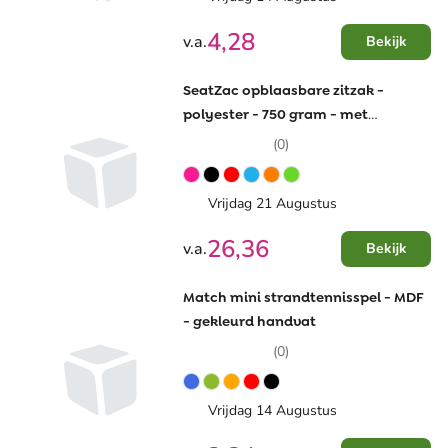
4,28
v.a.
Bekijk
SeatZac opblaasbare zitzak -
polyester - 750 gram - met
draagtas
(0)
Vrijdag 21 Augustus
26,36
v.a.
Bekijk
Match mini strandtennisspel - MDF
- gekleurd handvat
(0)
Vrijdag 14 Augustus