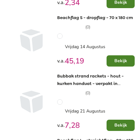
2,34
v.a.
Bekijk
Beachflag S - dropflag - 70 x 180 cm
(0)
Vrijdag 14 Augustus
45,19
v.a.
Bekijk
Bubbak strand rackets - hout -
kurken handvat - verpakt in
katoenen zakje
(0)
Vrijdag 21 Augustus
7,28
v.a.
Bekijk