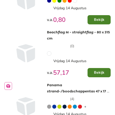
Vrijdag 14 Augustus
0,80
v.a.
Bekijk
Beachflag M - straightflag - 80 x 315
cm
(0)
Vrijdag 14 Augustus
57,17
v.a.
Bekijk
Panama
strand-/boodschappentas 47 x 17 x
36 cm - polyester - 20 L
(4)
+
Vrijdag 14 Augustus