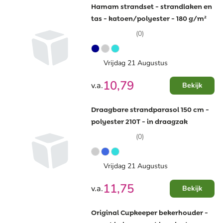
Hamam strandset - strandlaken en
tas - katoen/polyester - 180 g/m²
(0)
Vrijdag 21 Augustus
10,79
v.a.
Bekijk
Draagbare strandparasol 150 cm -
polyester 210T - in draagzak
(0)
Vrijdag 21 Augustus
11,75
v.a.
Bekijk
Original Cupkeeper bekerhouder -