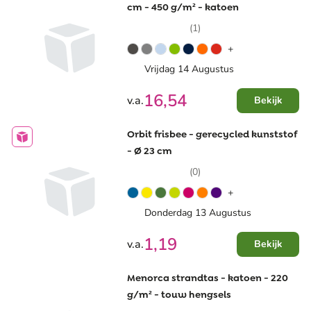
cm - 450 g/m² - katoen
(1)
+
Vrijdag 14 Augustus
16,54
v.a.
Bekijk
Orbit frisbee - gerecycled kunststof
- Ø 23 cm
(0)
+
Donderdag 13 Augustus
1,19
v.a.
Bekijk
Menorca strandtas - katoen - 220
g/m² - touw hengsels