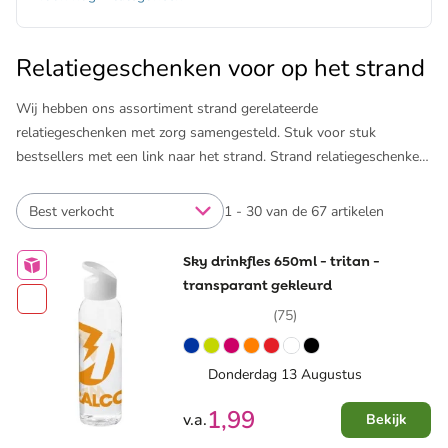
Relatiegeschenken voor op het strand
Wij hebben ons assortiment strand gerelateerde
relatiegeschenken met zorg samengesteld. Stuk voor stuk
bestsellers met een link naar het strand. Strand relatiegeschenken
zijn uitermate geschikt voor bedrijven in het toerisme maar zeker
ook daarbuiten. Want wie houdt er nu niet van het strand?
Best verkocht
1 - 30 van de 67 artikelen
Geschikt voor een brede doelgroep dus die op het moment van
gebruik in opperbeste stemming verkeerd. Strand
Sky drinkfles 650ml - tritan -
relatiegeschenken bedrukken we voor u met logo. Vraag nu uw
transparant gekleurd
offerte aan of bestel direct online! U ontvangt altijd een gratis én
(75)
vrijblijvend digitaal ontwerp. Zo ziet u vooraf hoe het eindresultaat
er uit gaat zien.
Donderdag 13 Augustus
1,99
v.a.
Bekijk