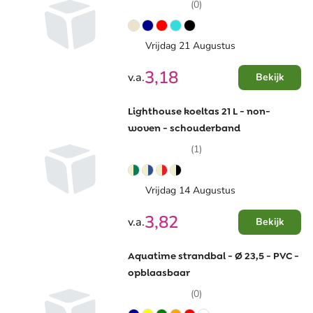
(0)
Vrijdag 21 Augustus
3,18
v.a.
Bekijk
Lighthouse koeltas 21 L - non-
woven - schouderband
(1)
Vrijdag 14 Augustus
3,82
v.a.
Bekijk
Aquatime strandbal - Ø 23,5 - PVC -
opblaasbaar
(0)