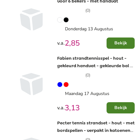
voor 6 bekers - met handvat
(0)
Donderdag 13 Augustus
2,85
v.a.
Bekijk
Fabien strandtennisspel - hout -
gekleurd handvat - gekleurde bal -
verpakt in gaashoes
(0)
Maandag 17 Augustus
3,13
v.a.
Bekijk
Pecter tennis strandset - hout - met
bordspellen - verpakt in katoenen
zakje
(0)