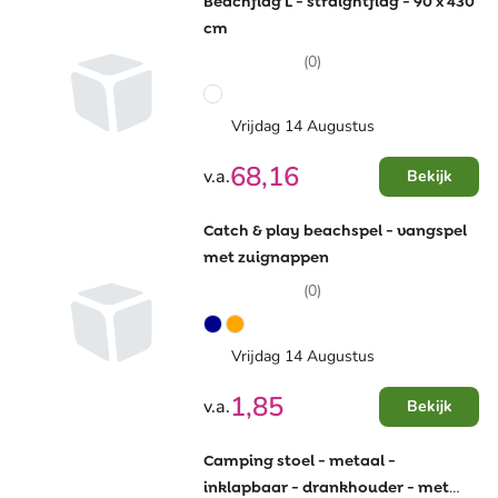
Beachflag L - straightflag - 90 x 430
cm
(0)
Vrijdag 14 Augustus
68,16
v.a.
Bekijk
Catch & play beachspel - vangspel
met zuignappen
(0)
Vrijdag 14 Augustus
1,85
v.a.
Bekijk
Camping stoel - metaal -
inklapbaar - drankhouder - met