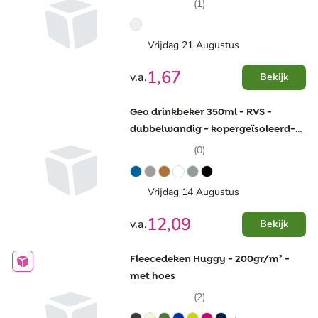
(1)
Vrijdag 21 Augustus
1,67
v.a.
Bekijk
Geo drinkbeker 350ml - RVS -
dubbelwandig - kopergeïsoleerd-
met push-on deksel
(0)
Vrijdag 14 Augustus
12,09
v.a.
Bekijk
Fleecedeken Huggy - 200gr/m² -
met hoes
(2)