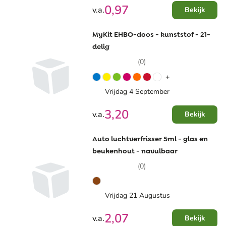
0,97
v.a.
Bekijk
MyKit EHBO-doos - kunststof - 21-
delig
(0)
+
Vrijdag 4 September
3,20
v.a.
Bekijk
Auto luchtverfrisser 5ml - glas en
beukenhout - navulbaar
(0)
Vrijdag 21 Augustus
2,07
v.a.
Bekijk