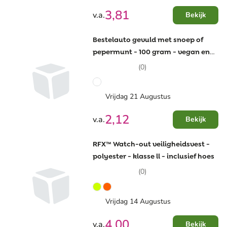
3,81
v.a.
Bekijk
Bestelauto gevuld met snoep of
pepermunt - 100 gram - vegan en
halal
(0)
Vrijdag 21 Augustus
2,12
v.a.
Bekijk
RFX™ Watch-out veiligheidsvest -
polyester - klasse ll - inclusief hoes
(0)
Vrijdag 14 Augustus
4,00
v.a.
Bekijk