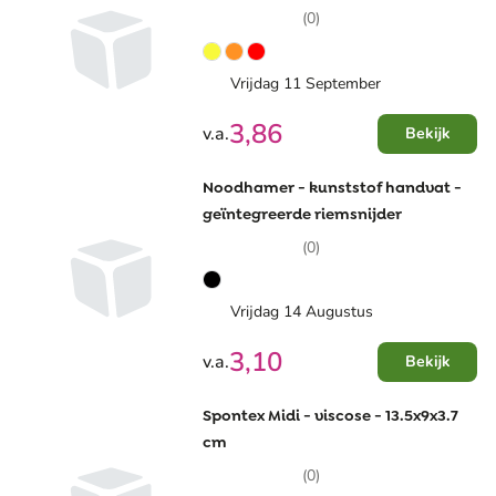
(0)
Vrijdag 11 September
3,86
v.a.
Bekijk
Noodhamer - kunststof handvat -
geïntegreerde riemsnijder
(0)
Vrijdag 14 Augustus
3,10
v.a.
Bekijk
Spontex Midi - viscose - 13.5x9x3.7
cm
(0)