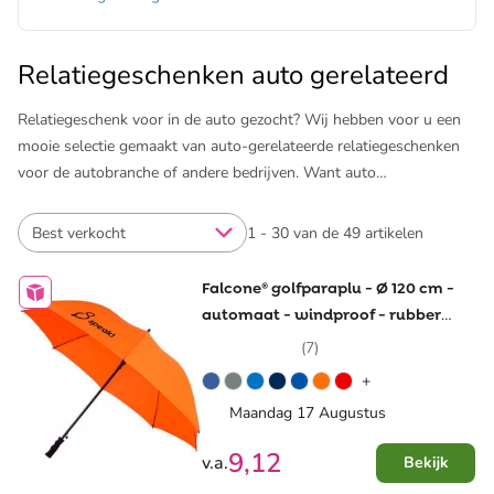
Relatiegeschenken auto gerelateerd
Relatiegeschenk voor in de auto gezocht? Wij hebben voor u een
mooie selectie gemaakt van auto-gerelateerde relatiegeschenken
voor de autobranche of andere bedrijven. Want auto
relatiegeschenken komen eigenlijk altijd goed van pas en zijn dus
geschikt voor een brede doelgroep. Alle auto relatiegeschenk
Best verkocht
1 - 30 van de 49 artikelen
kunnen we zowel onbedrukt als bedrukt met uw logo leveren!
Falcone® golfparaplu - Ø 120 cm -
automaat - windproof - rubber
gecoat handvat
(7)
+
Maandag 17 Augustus
9,12
v.a.
Bekijk