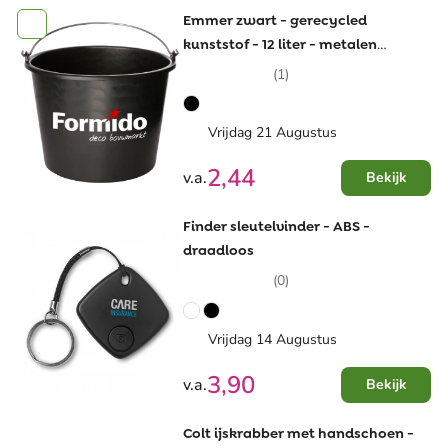
Emmer zwart - gerecycled
kunststof - 12 liter - metalen
hengsel
(1)
Vrijdag 21 Augustus
2,44
v.a.
Bekijk
Finder sleutelvinder - ABS -
draadloos
(0)
Vrijdag 14 Augustus
3,90
v.a.
Bekijk
Colt ijskrabber met handschoen -