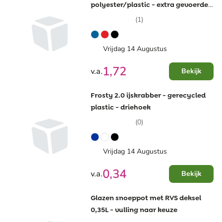
polyester/plastic - extra gevoerde
beschermhandschoen
(1)
Vrijdag 14 Augustus
1,72
v.a.
Bekijk
Frosty 2.0 ijskrabber - gerecycled
plastic - driehoek
(0)
Vrijdag 14 Augustus
0,34
v.a.
Bekijk
Glazen snoeppot met RVS deksel
0,35L - vulling naar keuze