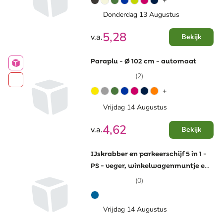
+
Donderdag 13 Augustus
5,28
v.a.
Bekijk
Paraplu - Ø 102 cm - automaat
(2)
+
Vrijdag 14 Augustus
4,62
v.a.
Bekijk
IJskrabber en parkeerschijf 5 in 1 -
PS - veger, winkelwagenmuntje en
bandenprofielmeter
(0)
Vrijdag 14 Augustus