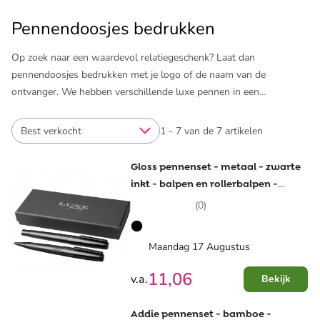
Pennendoosjes bedrukken
Op zoek naar een waardevol relatiegeschenk? Laat dan
pennendoosjes bedrukken met je logo of de naam van de
ontvanger. We hebben verschillende luxe pennen in een
geschenkdoosje in ons aanbod die we bedrukken of graveren. Dit
maakt het geschenk extra persoonlijk. Wil je je medewerkers,
Best verkocht
1 - 7 van de 7 artikelen
klanten of relaties een blijk van waardering tonen? Dan is zo’n
pennendoosje een heel goed idee!
Gloss pennenset - metaal - zwarte
inkt - balpen en rollerbalpen -
We laten je op deze pagina zien welke pennendoosjes we
geschenkverpakking
(0)
bedrukken. Bekijk de producten en kies je favoriet. Klik op een
doosje en je krijgt uitgebreide informatie over de
bedrukkingsmogelijkheden, de afmetingen en meer. Bekijk het
Maandag 17 Augustus
volledige aanbod
luxe pennen
voor nog meer penneninspiratie.
11,06
v.a.
Bekijk
Addie pennenset - bamboe -