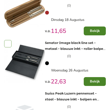
rollerbalpen - geschenkverpakking
(0)
Dinsdag 18 Augustus
11,65
v.a.
Bekijk
Senator Image black line set -
metaal - blauwe inkt - roller balpen
en balpen - geschenkverpakking
(0)
Woensdag 26 Augustus
22,63
v.a.
Bekijk
Swiss Peak Luzern pennenset -
staal - blauwe inkt - balpen en
potlood - geschenkverpakking
(0)