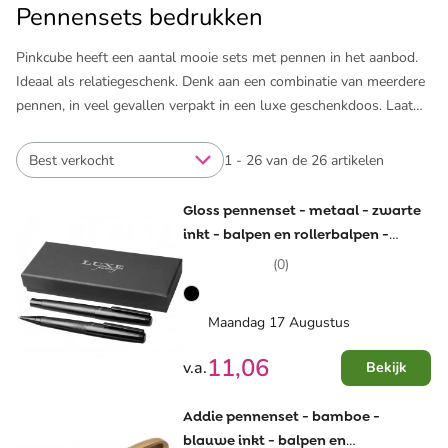
Pennensets bedrukken
Pinkcube heeft een aantal mooie sets met pennen in het aanbod.
Ideaal als relatiegeschenk. Denk aan een combinatie van meerdere
pennen, in veel gevallen verpakt in een luxe geschenkdoos. Laat
pennensets bedrukken of graveren met logo of naam en je hebt
een extra persoonlijk geschenk in handen. Wij leveren pennen met
Best verkocht
1 - 26 van de 26 artikelen
een perfecte bedrukking. En het bestellen daarvan is een fluitje van
een cent.
Gloss pennenset - metaal - zwarte
inkt - balpen en rollerbalpen -
Bij Pinkcube heb je de keuze uit pennensets van bekende merken
geschenkverpakking
(0)
zoals Swiss Peak, Senator en Geneva. Per set zie je wat de
mogelijkheden zijn voor het bedrukken of graveren. Naast
pennensets bedrukken we ook losse
luxe pennen met logo
en
Maandag 17 Augustus
bijzondere pennen
. Genoeg mogelijkheden voor een uniek
11,06
v.a.
Bekijk
relatiegeschenk.
Addie pennenset - bamboe -
blauwe inkt - balpen en