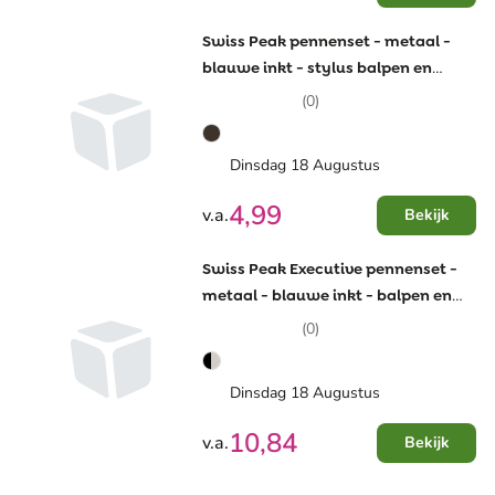
Swiss Peak pennenset - metaal -
blauwe inkt - stylus balpen en
stylus rollerbalpen -
(0)
geschenkverpakking
Dinsdag 18 Augustus
4,99
v.a.
Bekijk
Swiss Peak Executive pennenset -
metaal - blauwe inkt - balpen en
stylus rollerbalpen -
(0)
geschenkverpakking
Dinsdag 18 Augustus
10,84
v.a.
Bekijk