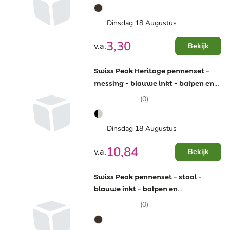
Dinsdag 18 Augustus
3,30
v.a.
Bekijk
Swiss Peak Heritage pennenset -
messing - blauwe inkt - balpen en
rollerbalpen - geschenkverpakking
(0)
Dinsdag 18 Augustus
10,84
v.a.
Bekijk
Swiss Peak pennenset - staal -
blauwe inkt - balpen en
rollerbalpen - geschenkverpakking
(0)