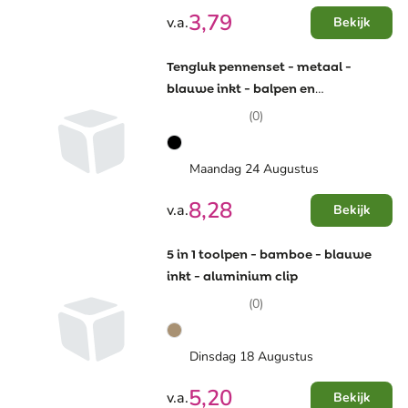
3,79
v.a.
Bekijk
Tengluk pennenset - metaal -
blauwe inkt - balpen en
rollerbalpen - geschenkverpakking
(0)
Maandag 24 Augustus
8,28
v.a.
Bekijk
5 in 1 toolpen - bamboe - blauwe
inkt - aluminium clip
(0)
Dinsdag 18 Augustus
5,20
v.a.
Bekijk