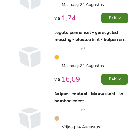
Maandag 24 Augustus
1,74
v.a.
Bekijk
Legato pennenset - gerecycled
messing - blauwe inkt - balpen en
rollerbalpen - geschenkverpakking
(0)
Maandag 24 Augustus
16,09
v.a.
Bekijk
Balpen - metaal - blauwe inkt - in
bamboe koker
(0)
Vrijdag 14 Augustus