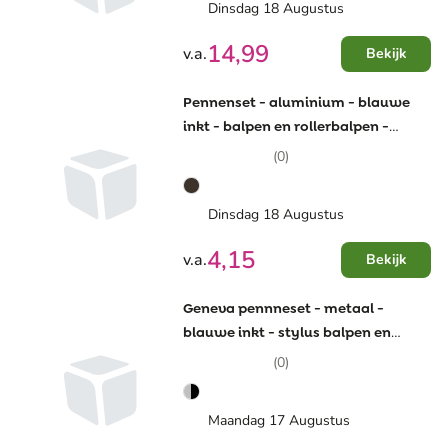
Dinsdag 18 Augustus
14,99
v.a.
Bekijk
Pennenset - aluminium - blauwe
inkt - balpen en rollerbalpen -
matte afwerking -
(0)
geschenkverpakking
Dinsdag 18 Augustus
4,15
v.a.
Bekijk
Geneva pennneset - metaal -
blauwe inkt - stylus balpen en
rollerbalpen - geschenkverpakking
(0)
Maandag 17 Augustus