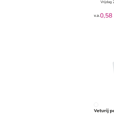
Vrijdag
0,58
v.a.
Vetvrij p