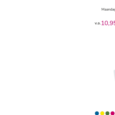
Maandag
10,9
v.a.