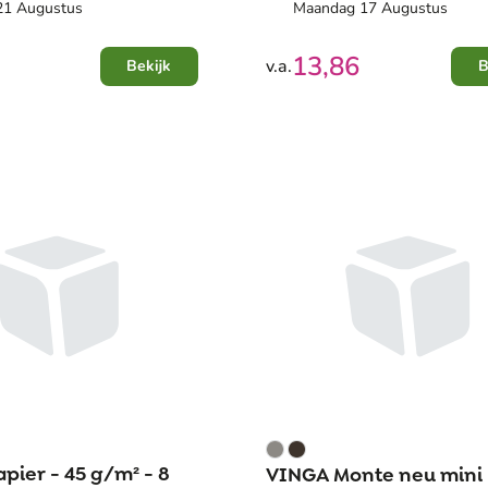
 21 Augustus
Maandag 17 Augustus
13,86
v.a.
Bekijk
B
apier - 45 g/m² - 8
VINGA Monte neu mini