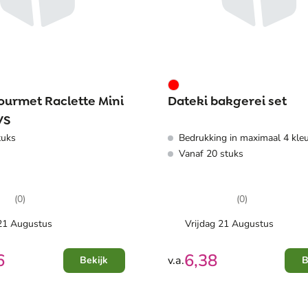
urmet Raclette Mini
Dateki bakgerei set
VS
tuks
Bedrukking in maximaal 4 kle
Vanaf 20 stuks
(0)
(0)
 21 Augustus
Vrijdag 21 Augustus
6
6,38
v.a.
Bekijk
B