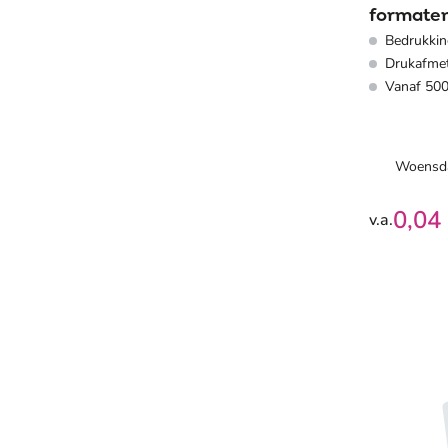
formaten
Bedrukking
Drukafmet
Vanaf 500
Woensda
0,04
v.a.