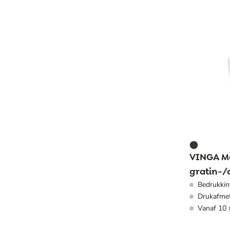
VINGA M
gratin-/
Bedrukkin
Drukafmet
Vanaf 10 