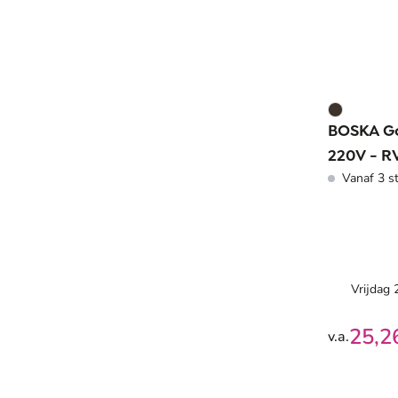
BOSKA Go
220V - R
Vanaf 3 s
Vrijdag
25,2
v.a.