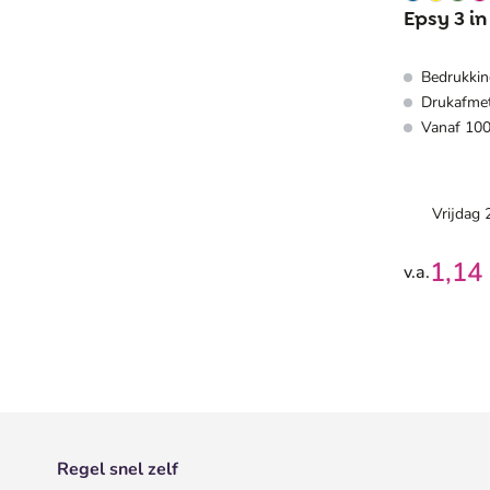
Epsy 3 in
Bedrukking
Drukafmet
Vanaf 100
Vrijdag
1,14
v.a.
Regel snel zelf