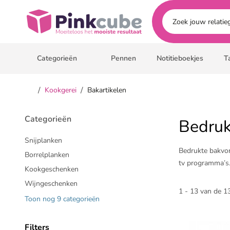
Ga naar hoofdinhoud
Pinkcube
Categorieën
Pennen
Notitieboekjes
T
/
/
Kookgerei
Bakartikelen
Categorieën
Bedruk
Snijplanken
Bedrukte bakvor
Borrelplanken
tv programma’s.
Kookgeschenken
Wijngeschenken
1 - 13 van de 13
Toon nog 9 categorieën
Filters