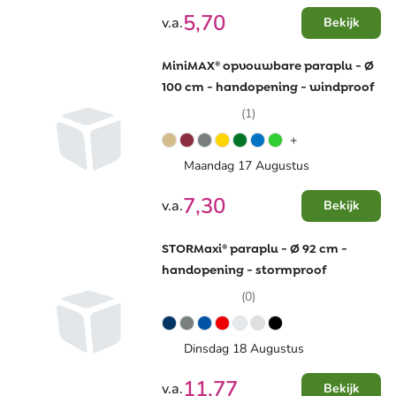
5,70
v.a.
Bekijk
MiniMAX® opvouwbare paraplu - Ø
100 cm - handopening - windproof
(1)
+
Maandag 17 Augustus
7,30
v.a.
Bekijk
STORMaxi® paraplu - Ø 92 cm -
handopening - stormproof
(0)
Dinsdag 18 Augustus
11,77
v.a.
Bekijk