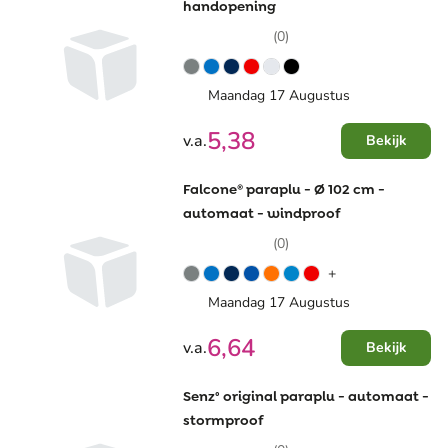
handopening
(0)
Maandag 17 Augustus
5,38
v.a.
Bekijk
Falcone® paraplu - Ø 102 cm -
automaat - windproof
(0)
+
Maandag 17 Augustus
6,64
v.a.
Bekijk
Senz° original paraplu - automaat -
stormproof