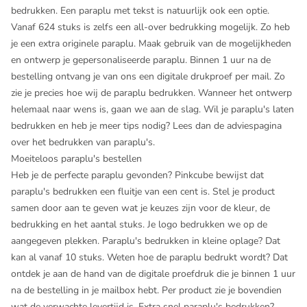
bedrukken. Een paraplu met tekst is natuurlijk ook een optie.
Vanaf 624 stuks is zelfs een all-over bedrukking mogelijk. Zo heb
je een extra originele paraplu. Maak gebruik van de mogelijkheden
en ontwerp je gepersonaliseerde paraplu. Binnen 1 uur na de
bestelling ontvang je van ons een digitale drukproef per mail. Zo
zie je precies hoe wij de paraplu bedrukken. Wanneer het ontwerp
helemaal naar wens is, gaan we aan de slag. Wil je paraplu's laten
bedrukken en heb je meer tips nodig? Lees dan de
adviespagina
over het bedrukken van paraplu's
.
Moeiteloos paraplu's bestellen
Heb je de perfecte paraplu gevonden? Pinkcube bewijst dat
paraplu's bedrukken een fluitje van een cent is. Stel je product
samen door aan te geven wat je keuzes zijn voor de kleur, de
bedrukking en het aantal stuks. Je logo bedrukken we op de
aangegeven plekken. Paraplu's bedrukken in kleine oplage? Dat
kan al vanaf 10 stuks. Weten hoe de paraplu bedrukt wordt? Dat
ontdek je aan de hand van de digitale proefdruk die je binnen 1 uur
na de bestelling in je mailbox hebt. Per product zie je bovendien
wat de verwachte levertijd is. Extra snel paraplu's bedrukken?