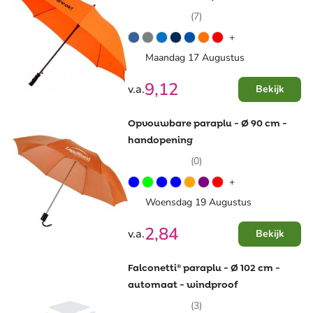
gecoat handvat
(7)
+
Maandag 17 Augustus
9,12
v.a.
Bekijk
Opvouwbare paraplu - Ø 90 cm -
handopening
(0)
+
Woensdag 19 Augustus
2,84
v.a.
Bekijk
Falconetti® paraplu - Ø 102 cm -
automaat - windproof
(3)