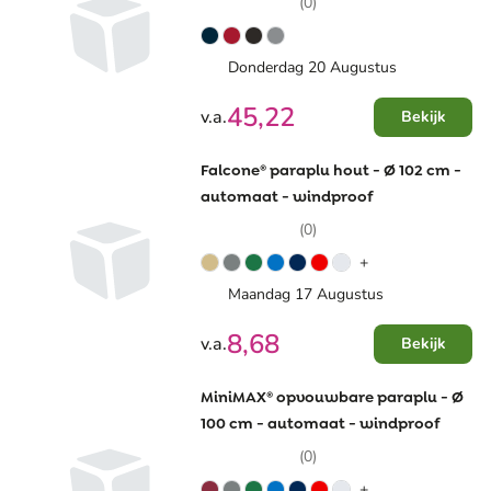
(0)
Donderdag 20 Augustus
45,22
v.a.
Bekijk
Falcone® paraplu hout - Ø 102 cm -
automaat - windproof
(0)
+
Maandag 17 Augustus
8,68
v.a.
Bekijk
MiniMAX® opvouwbare paraplu - Ø
100 cm - automaat - windproof
(0)
+