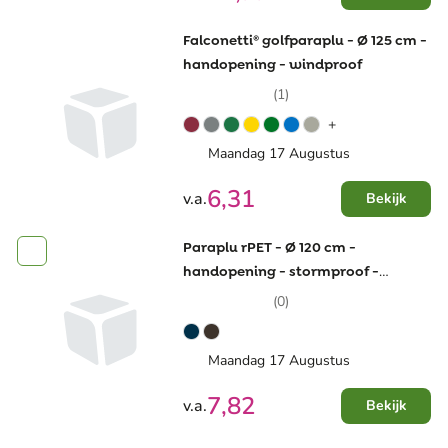
Falconetti® golfparaplu - Ø 125 cm -
handopening - windproof
(1)
+
Maandag 17 Augustus
6,31
v.a.
Bekijk
Paraplu rPET - Ø 120 cm -
handopening - stormproof -
AWARE™
(0)
Maandag 17 Augustus
7,82
v.a.
Bekijk