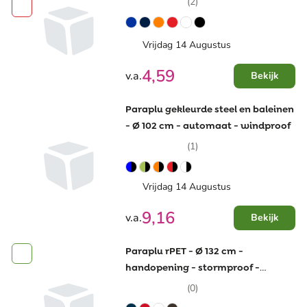
(2)
Vrijdag 14 Augustus
4,59
v.a.
Bekijk
Paraplu gekleurde steel en baleinen
- Ø 102 cm - automaat - windproof
(1)
Vrijdag 14 Augustus
9,16
v.a.
Bekijk
Paraplu rPET - Ø 132 cm -
handopening - stormproof -
AWARE™
(0)