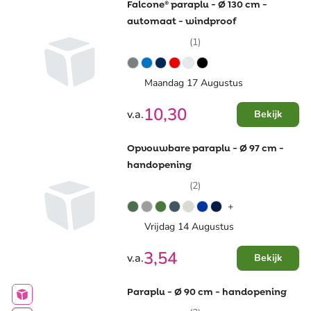
Falcone® paraplu - Ø 130 cm -
automaat - windproof
(1)
Maandag 17 Augustus
10,30
v.a.
Bekijk
Opvouwbare paraplu - Ø 97 cm -
handopening
(2)
+
Vrijdag 14 Augustus
3,54
v.a.
Bekijk
Paraplu - Ø 90 cm - handopening