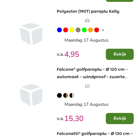
Polyester (190T) paraplu Kelly
(0)
+
Maandag 17 Augustus
4,95
v.a.
Bekijk
Falcone® golfparaplu - Ø 120 cm -
automaat - windproof - zwarte
haak
(2)
Maandag 17 Augustus
15,30
v.a.
Bekijk
Falconetti® golfparaplu - Ø 130 cm -