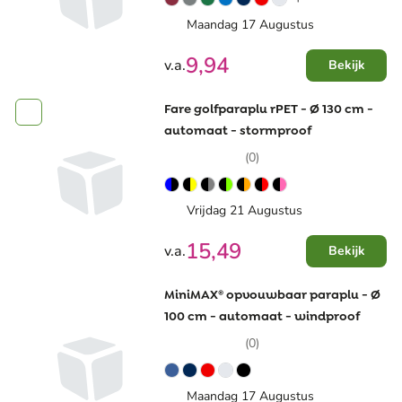
Maandag 17 Augustus
9,94
v.a.
Bekijk
Fare golfparaplu rPET - Ø 130 cm -
automaat - stormproof
(0)
Vrijdag 21 Augustus
15,49
v.a.
Bekijk
MiniMAX® opvouwbaar paraplu - Ø
100 cm - automaat - windproof
(0)
Maandag 17 Augustus