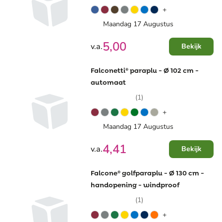
+
Maandag 17 Augustus
5,00
v.a.
Bekijk
Falconetti® paraplu - Ø 102 cm -
automaat
(1)
+
Maandag 17 Augustus
4,41
v.a.
Bekijk
Falcone® golfparaplu - Ø 130 cm -
handopening - windproof
(1)
+