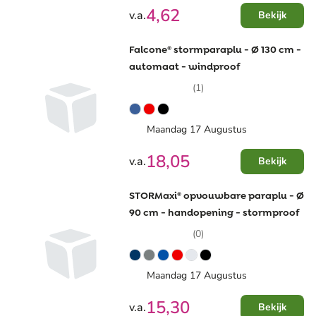
4,62
v.a.
Bekijk
Falcone® stormparaplu - Ø 130 cm -
automaat - windproof
(1)
Maandag 17 Augustus
18,05
v.a.
Bekijk
STORMaxi® opvouwbare paraplu - Ø
90 cm - handopening - stormproof
(0)
Maandag 17 Augustus
15,30
v.a.
Bekijk