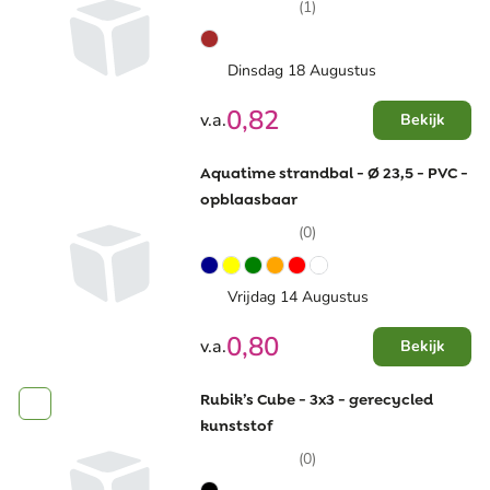
(1)
Dinsdag 18 Augustus
0,82
v.a.
Bekijk
Aquatime strandbal - Ø 23,5 - PVC -
opblaasbaar
(0)
Vrijdag 14 Augustus
0,80
v.a.
Bekijk
Rubik’s Cube - 3x3 - gerecycled
kunststof
(0)