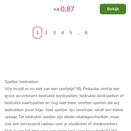
0,87
v.a.
Bekijk
2
3
4
5
8
1
...
Spellen bedrukken
Wie houdt er nu niet van een spelletje? Bij Pinkcube vind je een
groot assortiment
bedrukte bordspellen,
bedrukte denkspellen
of
bedrukte kaartspellen
en nog veel meer soorten spellen die wij
bedrukken jouw logo. Veel spellen zijn leverbaar vanaf een kleine
oplage. De bedrukte spellen zijn ideale relatiegeschenken, maar
ook een verrassend cadeau voor je studenten of medewerkers.
Heb je een tof idee voor een eigen spel voor jouw bedrijf? Wij