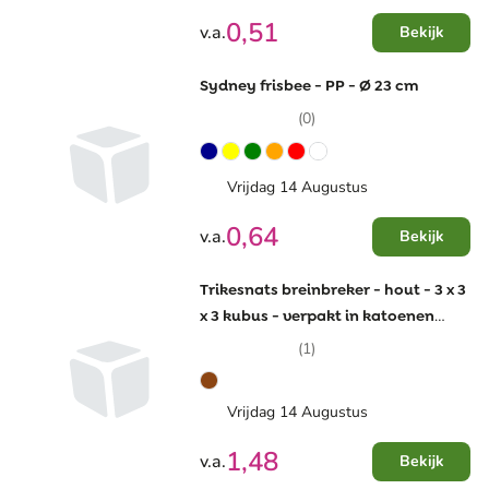
0,51
v.a.
Bekijk
Sydney frisbee - PP - Ø 23 cm
(0)
Vrijdag 14 Augustus
0,64
v.a.
Bekijk
Trikesnats breinbreker - hout - 3 x 3
x 3 kubus - verpakt in katoenen
zakje
(1)
Vrijdag 14 Augustus
1,48
v.a.
Bekijk