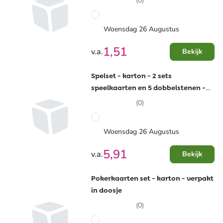
(0)
Woensdag 26 Augustus
1,51
v.a.
Bekijk
Spelset - karton - 2 sets
speelkaarten en 5 dobbelstenen -
verpakt in doosje
(0)
Woensdag 26 Augustus
5,91
v.a.
Bekijk
Pokerkaarten set - karton - verpakt
in doosje
(0)