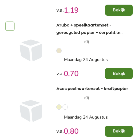
1,19
v.a.
Bekijk
Aruba + speelkaartenset -
gerecycled papier - verpakt in
kartonnen doosje
(0)
Maandag 24 Augustus
0,70
v.a.
Bekijk
Ace speelkaartenset - kraftpapier
(0)
Maandag 24 Augustus
0,80
v.a.
Bekijk