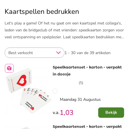
Kaartspellen bedrukken
Let's play a game! Of het nu gaat om een kaartspel met collega's,
leden van de bridgeclub of met vrienden: speelkaarten zorgen voor
veel ontspanning en spelplezier. Laat speelkaarten bedrukken met
jouw logo en je bedrijf komt voorbij tijdens het spelen van
kaartspelletjes! Gepersonaliseerde speelkaarten zijn ideaal als
Best verkocht
1 - 30 van de 39 artikelen
weggevertje tijdens een beurs of als relatiegeschenk. Laat
bijvoorbeeld de achterzijde en in sommige gevallen de verpakking
Speelkaartenset - karton - verpakt
of het kartonnen doosje van de speelkaarten bedrukken met je
in doosje
logo, foto of een eigen ontwerp. Pinkcube levert uitsluitend
(5)
topkwaliteit met logo's die er perfect op staan. Leuk om te geven
in combinatie met bijvoorbeeld
bedrukte denkspellen
of een
bedrukte pen
om de scores op te schrijven.
Maandag 31 Augustus
1,03
v.a.
Bekijk
Speelkaartenset - karton - verpakt