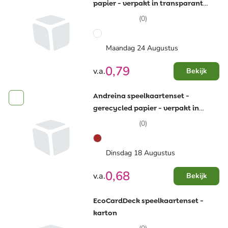
papier - verpakt in transparant
doosje
(0)
Maandag 24 Augustus
0,79
v.a.
Bekijk
Andreina speelkaartenset -
gerecycled papier - verpakt in
kartonnen doosje
(0)
Dinsdag 18 Augustus
0,68
v.a.
Bekijk
EcoCardDeck speelkaartenset -
karton