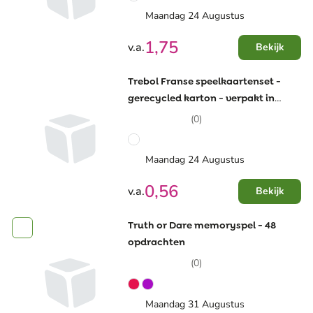
Maandag 24 Augustus
1,75
v.a.
Bekijk
Trebol Franse speelkaartenset -
gerecycled karton - verpakt in
kartonnen doosje
(0)
Maandag 24 Augustus
0,56
v.a.
Bekijk
Truth or Dare memoryspel - 48
opdrachten
(0)
Maandag 31 Augustus