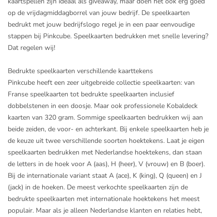
kaartspellen zijn ideaal als giveaway, maar doen het ook erg goed
op de vrijdagmiddagborrel van jouw bedrijf. De speelkaarten
bedrukt met jouw bedrijfslogo regel je in een paar eenvoudige
stappen bij Pinkcube. Speelkaarten bedrukken met snelle levering?
Dat regelen wij!
Bedrukte speelkaarten verschillende kaarttekens
Pinkcube heeft een zeer uitgebreide collectie speelkaarten: van
Franse speelkaarten tot bedrukte speelkaarten inclusief
dobbelstenen in een doosje. Maar ook professionele Kobaldeck
kaarten van 320 gram. Sommige speelkaarten bedrukken wij aan
beide zeiden, de voor- en achterkant. Bij enkele speelkaarten heb je
de keuze uit twee verschillende soorten hoektekens. Laat je eigen
speelkaarten bedrukken met Nederlandse hoektekens, dan staan
de letters in de hoek voor A (aas), H (heer), V (vrouw) en B (boer).
Bij de internationale variant staat A (ace), K (king), Q (queen) en J
(jack) in de hoeken. De meest verkochte speelkaarten zijn de
bedrukte speelkaarten met internationale hoektekens het meest
populair. Maar als je alleen Nederlandse klanten en relaties hebt,