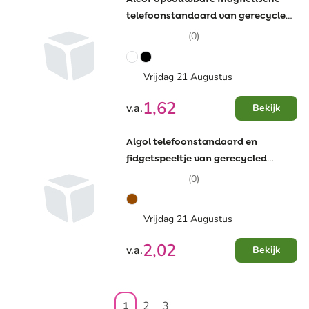
telefoonstandaard van gerecycled
plastic met bamboedetails
(0)
Vrijdag 21 Augustus
1,62
v.a.
Bekijk
Algol telefoonstandaard en
fidgetspeeltje van gerecycled
plastic met bamboedetails
(0)
Vrijdag 21 Augustus
2,02
v.a.
Bekijk
2
3
1