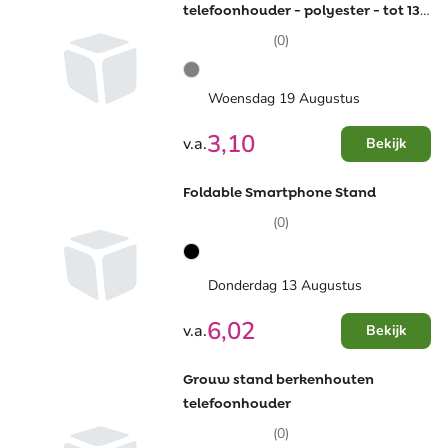
telefoonhouder - polyester - tot 13
inch - kabelorganizer
(0)
Woensdag 19 Augustus
3,10
v.a.
Bekijk
Foldable Smartphone Stand
(0)
Donderdag 13 Augustus
6,02
v.a.
Bekijk
Grouw stand berkenhouten
telefoonhouder
(0)