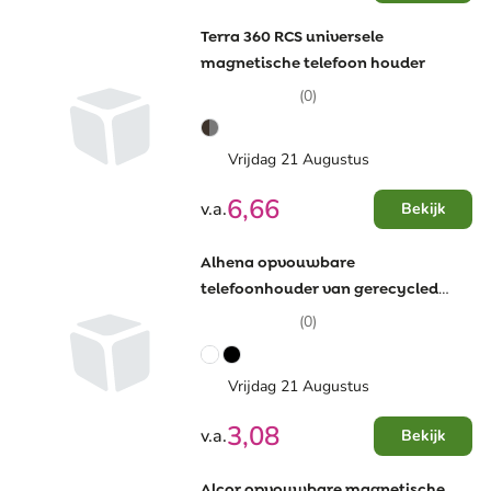
Terra 360 RCS universele
magnetische telefoon houder
(0)
Vrijdag 21 Augustus
6,66
v.a.
Bekijk
Alhena opvouwbare
telefoonhouder van gerecycled
plastic met metalen
(0)
bureaustandaard
Vrijdag 21 Augustus
3,08
v.a.
Bekijk
Alcor opvouwbare magnetische