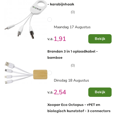
- karabijnhaak
(0)
Maandag 17 Augustus
1,91
v.a.
Bekijk
Brandan 3 in 1 oplaadkabel -
bamboe
(0)
Dinsdag 18 Augustus
2,54
v.a.
Bekijk
Xoopar Eco Octopus - rPET en
biologisch kunststof - 3 connectors