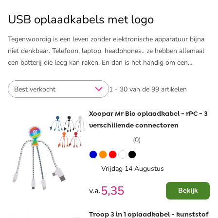
USB oplaadkabels met logo
Tegenwoordig is een leven zonder elektronische apparatuur bijna
niet denkbaar. Telefoon, laptop, headphones.. ze hebben allemaal
een batterij die leeg kan raken. En dan is het handig om een
oplaadkabel bij te hebben. Laat USB oplaadkabels bedrukken bij
Pinkcube en je hebt een hele praktische giveaway voor
Best verkocht
1 - 30 van de 99 artikelen
medewerkers, klanten of relaties. De USB oplaadkabels zijn zeer
compact. Kies voor een enkele kabel met USB type A, C, Micro
Xoopar Mr Bio oplaadkabel - rPC - 3
USB of Apple Lightning. Leer hier meer over op de pagina over de
verschillende connectoren
verschillende soorten USB aansluitingen. Of nog makkelijker: een
(0)
combinatie van meerdere kabeltjes!
De USB oplaadkabels bedrukken we naar wens met logo in 1 of
Vrijdag 14 Augustus
meer kleuren. Per product zie je wat de mogelijkheden zijn. Op
5,35
v.a.
Bekijk
zoek naar nog meer leuke gadgets? Bekijk dan de mogelijkheden
voor ​
audio gadgets
met logo of ​
bedrukte powerbanks
. Wat je ook
kiest: wij zorgen moeiteloos voor het mooiste resultaat.
Troop 3 in 1 oplaadkabel - kunststof