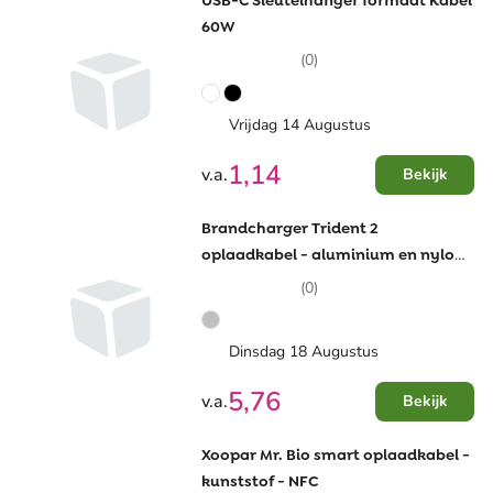
USB-C Sleutelhanger formaat Kabel
60W
(0)
Vrijdag 14 Augustus
1,14
v.a.
Bekijk
Brandcharger Trident 2
oplaadkabel - aluminium en nylon
- ultra sterk - snelladen
(0)
Dinsdag 18 Augustus
5,76
v.a.
Bekijk
Xoopar Mr. Bio smart oplaadkabel -
kunststof - NFC