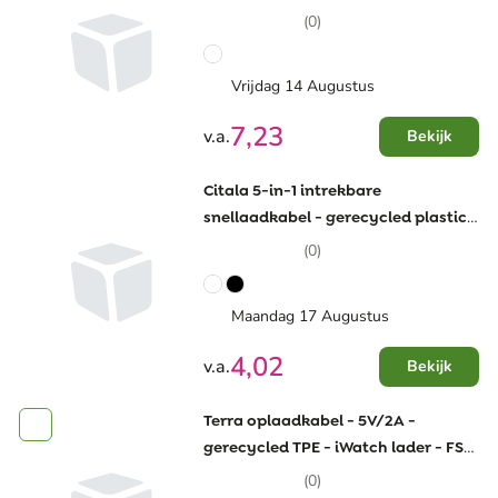
(0)
Vrijdag 14 Augustus
7,23
v.a.
Bekijk
Citala 5-in-1 intrekbare
snellaadkabel - gerecycled plastic -
90cm - 40W - datasynchronisatie
(0)
Maandag 17 Augustus
4,02
v.a.
Bekijk
Terra oplaadkabel - 5V/2A -
gerecycled TPE - iWatch lader - FSC
verpakking
(0)