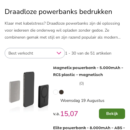
Draadloze powerbanks bedrukken
Klaar met kabelstress? Draadloze powerbanks zijn dé oplossing
voor iedereen die onderweg wil opladen zonder gedoe. Ze
combineren gemak met stijl en zijn razend populair als modern
relatiegeschenk. Of je nu op pad bent voor zaken of op vakantie,
jouw logo blijft overal in beeld dankzij deze slimme krachtpatsers.
Best verkocht
1 - 30 van de 51 artikelen
Dat maakt ze ideaal om je merk op een opvallende manier onder
de aandacht te brengen.
Magnetix powerbank - 5.000mAh -
RCS plastic - magnetisch
Bij Pinkcube kies je uit een verrassend ruim assortiment. Van
(0)
bamboe tot gerecycled plastic, en zelfs hout of kurk: jij kiest het
materiaal dat bij jouw merk past. Met oplaadvermogens tot wel
10.000 mAh heb je altijd voldoende power op zak. We sturen je
Woensdag 19 Augustus
binnen één uur een gratis digitaal ontwerp, zodat je direct ziet hoe
15,07
v.a.
Bekijk
jouw bedrukking eruit ziet op de draadloze powerbank. Kies, klik
en klaar!
Elite powerbank - 8.000mAh - ABS -