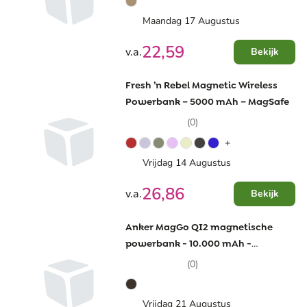
Maandag 17 Augustus
22,59
v.a.
Bekijk
Fresh ’n Rebel Magnetic Wireless
Powerbank – 5000 mAh – MagSafe
(0)
+
Vrijdag 14 Augustus
26,86
v.a.
Bekijk
Anker MagGo QI2 magnetische
powerbank - 10.000 mAh -
kunststof - MagSafe
(0)
Vrijdag 21 Augustus