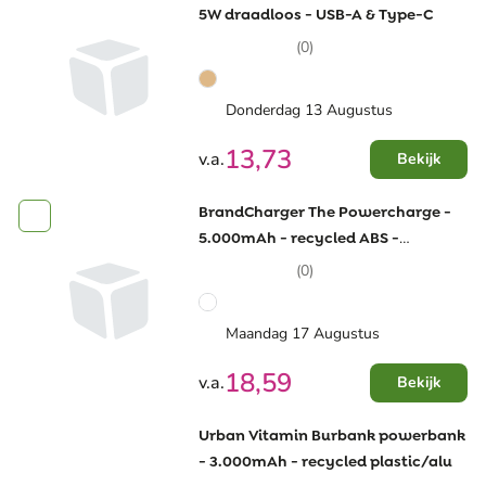
5W draadloos - USB-A & Type-C
(0)
Donderdag 13 Augustus
13,73
v.a.
Bekijk
BrandCharger The Powercharge -
5.000mAh - recycled ABS -
draadloosowerbank MagSafe
(0)
Maandag 17 Augustus
18,59
v.a.
Bekijk
Urban Vitamin Burbank powerbank
- 3.000mAh - recycled plastic/alu