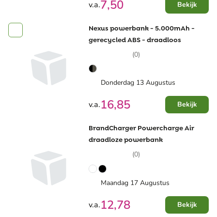
7,50
v.a.
Bekijk
Nexus powerbank - 5.000mAh -
gerecycled ABS - draadloos
(0)
Donderdag 13 Augustus
16,85
v.a.
Bekijk
BrandCharger Powercharge Air
draadloze powerbank
(0)
Maandag 17 Augustus
12,78
v.a.
Bekijk