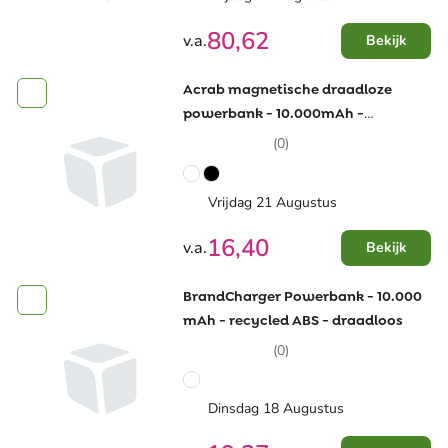
80,62
v.a.
Bekijk
Acrab magnetische draadloze
powerbank - 10.000mAh -
gerecycled plastic
(0)
Vrijdag 21 Augustus
16,40
v.a.
Bekijk
BrandCharger Powerbank - 10.000
mAh - recycled ABS - draadloos
(0)
Dinsdag 18 Augustus