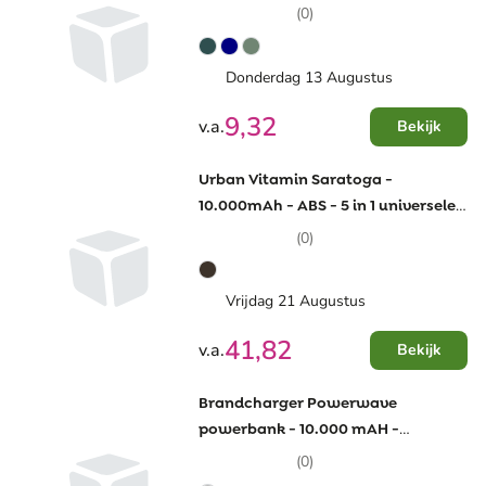
(0)
Donderdag 13 Augustus
9,32
v.a.
Bekijk
Urban Vitamin Saratoga -
10.000mAh - ABS - 5 in 1 universele
lader
(0)
Vrijdag 21 Augustus
41,82
v.a.
Bekijk
Brandcharger Powerwave
powerbank - 10.000 mAH -
kunststof - draadloos - magnetisch
(0)