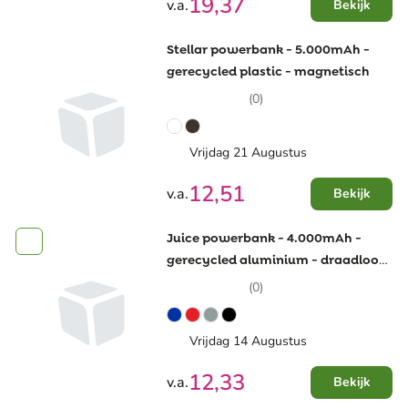
19,37
v.a.
Bekijk
Stellar powerbank - 5.000mAh -
gerecycled plastic - magnetisch
(0)
Vrijdag 21 Augustus
12,51
v.a.
Bekijk
Juice powerbank - 4.000mAh -
gerecycled aluminium - draadloos
- plat model
(0)
Vrijdag 14 Augustus
12,33
v.a.
Bekijk