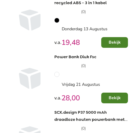
recycled ABS - 3 in 1 kabel
(0)
Donderdag 13 Augustus
19,48
v.a.
Bekijk
Power Bank Diuk Fsc
(0)
Vrijdag 21 Augustus
28,00
v.a.
Bekijk
SCX.design P37 5000 mAh
draadloze houten powerbank met
oplichtend logo
(0)