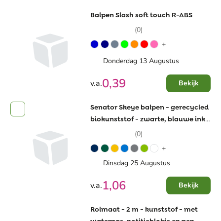
Balpen Slash soft touch R-ABS
(0)
+
Donderdag 13 Augustus
0,39
v.a.
Bekijk
Senator Skeye balpen - gerecycled
biokunststof - zwarte, blauwe inkt
- mat gekleurd - draai
(0)
mechanisme
+
Dinsdag 25 Augustus
1,06
v.a.
Bekijk
Rolmaat - 2 m - kunststof - met