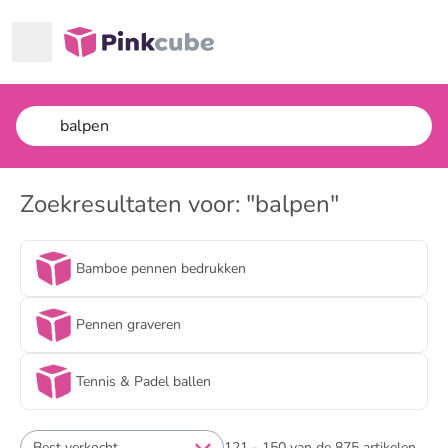
Ga naar hoofdinhoud
Pinkcube
Zoekresultaten voor: "balpen"
Bamboe pennen bedrukken
Pennen graveren
Tennis & Padel ballen
Best verkocht
121 - 150 van de 875 artikelen