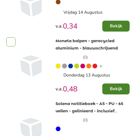
Vrijdag 14 Augustus
0,34
v.a.
Bekijk
Moneta balpen - gerecycled
aluminium - blauwschrijvend
(0)
+
Donderdag 13 Augustus
0,48
v.a.
Bekijk
Solana notitieboek - A5 - PU - 65
vellen - gelinieerd - inclusief
balpen
(0)