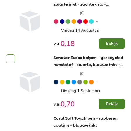
zwarte inkt - zachte grip -
drukmechanisme
(0)
+
Vrijdag 14 Augustus
0,18
v.a.
Bekijk
Senator Evoxx balpen - gerecycled
kunststof - zwarte, blauwe inkt -
polished
(0)
+
Dinsdag 1 September
0,70
v.a.
Bekijk
Coral Soft Touch pen - rubberen
coating - blauwe inkt