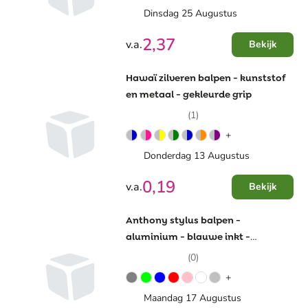
Dinsdag 25 Augustus
2,37
v.a.
Bekijk
Hawaï zilveren balpen - kunststof
en metaal - gekleurde grip
(1)
+
Donderdag 13 Augustus
0,19
v.a.
Bekijk
Anthony stylus balpen -
aluminium - blauwe inkt -
roségouden details
(0)
+
Maandag 17 Augustus