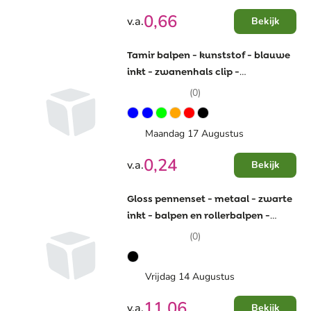
0,66
v.a.
Bekijk
Tamir balpen - kunststof - blauwe
inkt - zwanenhals clip -
draaimechanisme
(0)
Maandag 17 Augustus
0,24
v.a.
Bekijk
Gloss pennenset - metaal - zwarte
inkt - balpen en rollerbalpen -
geschenkverpakking
(0)
Vrijdag 14 Augustus
11,06
v.a.
Bekijk