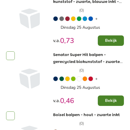
kunststof - zwarte, blauwe inkt -
softgrip - transparant
(0)
+
Dinsdag 25 Augustus
0,73
v.a.
Bekijk
Senator Super Hit balpen -
gerecycled biokunststof - zwarte,
blauwe inkt
(0)
+
Dinsdag 25 Augustus
0,46
v.a.
Bekijk
Boisel balpen - hout - zwarte inkt
(0)