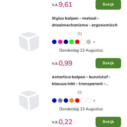
9,61
v.a.
Bekijk
Stylus balpen - metaal -
draaimechanisme - ergonomisch
(1)
+
Donderdag 13 Augustus
0,99
v.a.
Bekijk
Antartica balpen - kunststof -
blauwe inkt - transparant -
metalen clip
(0)
+
Donderdag 13 Augustus
0,22
v.a.
Bekijk