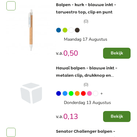
Balpen - kurk - blauwe inkt -
tarwestro top, clip en punt
(0)
Maandag 17 Augustus
0,50
v.a.
Bekijk
Hawaï balpen - blauwe inkt -
metalen clip, drukknop en
onderstuk - hardcolour
(0)
+
Donderdag 13 Augustus
0,13
v.a.
Bekijk
Senator Challenger balpen -