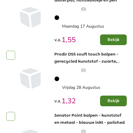
waterpas, notitieblokje en pen
(0)
Maandag 17 Augustus
1,55
v.a.
Bekijk
Prodir DS5 souft touch balpen -
gerecycled kunststof - zwarte,
blauwe inkt - QR code
(0)
Vrijdag 28 Augustus
1,32
v.a.
Bekijk
Senator Point balpen - kunststof
en metaal - blauwe inkt - polished
(0)