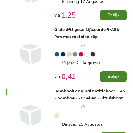
Maandag 17 Augustus
1,25
v.a.
Bekijk
Glide GRS gecertificeerde R-ABS
Pen met metalen clip
(0)
Vrijdag 21 Augustus
0,41
v.a.
Bekijk
Bambook original notitieboek - A5
- bamboe - 20 vellen - uitwisbaar -
inclusief stift en penloop
(0)
Dinsdag 25 Augustus