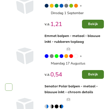
+
Dinsdag 1 September
1,21
v.a.
Bekijk
Emmet balpen - metaal - blauwe
inkt - rubberen toplaag
(0)
+
Maandag 17 Augustus
0,54
v.a.
Bekijk
Senator Polar balpen - metaal -
blauwe inkt - chroom details
(0)